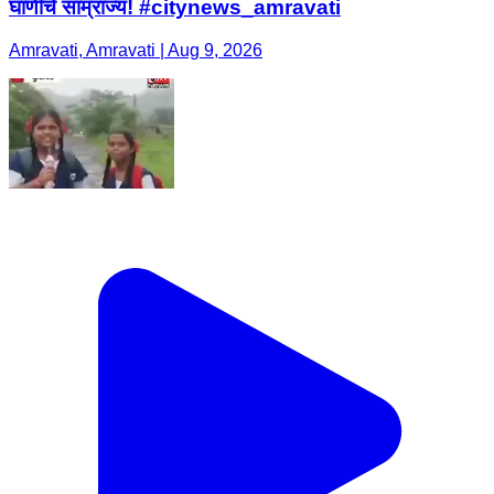
घाणीचे साम्राज्य! #citynews_amravati
Amravati, Amravati | Aug 9, 2026