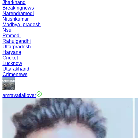
Jharkhand
Breakingnews
Narendramodi
Nitishkumar
Madhya_pradesh
Nsui
Pmmodi
Rahulgandhi
Uttarpradesh
Haryana
Cricket
Lucknow
Uttarakhand
Crimenews
amravatiallover