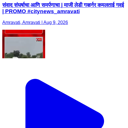
संवाद संघर्षाचा आणि समर्पणाचा | माजी लेडी गव्हर्नर कमलताई गवई
| PROMO #citynews_amravati
Amravati, Amravati | Aug 9, 2026