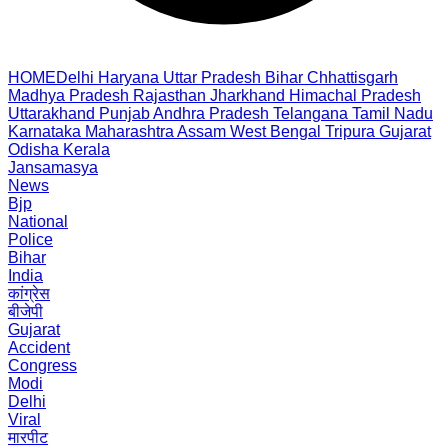
HOME
Delhi
Haryana
Uttar Pradesh
Bihar
Chhattisgarh
Madhya Pradesh
Rajasthan
Jharkhand
Himachal Pradesh
Uttarakhand
Punjab
Andhra Pradesh
Telangana
Tamil Nadu
Karnataka
Maharashtra
Assam
West Bengal
Tripura
Gujarat
Odisha
Kerala
Jansamasya
News
Bjp
National
Police
Bihar
India
कांग्रेस
बीजेपी
Gujarat
Accident
Congress
Modi
Delhi
Viral
मारपीट