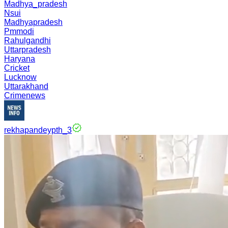
Madhya_pradesh
Nsui
Madhyapradesh
Pmmodi
Rahulgandhi
Uttarpradesh
Haryana
Cricket
Lucknow
Uttarakhand
Crimenews
rekhapandeypth_3