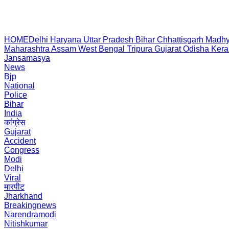
HOME
Delhi
Haryana
Uttar Pradesh
Bihar
Chhattisgarh
Madhy
Maharashtra
Assam
West Bengal
Tripura
Gujarat
Odisha
Kera
Jansamasya
News
Bjp
National
Police
Bihar
India
कांग्रेस
Gujarat
Accident
Congress
Modi
Delhi
Viral
मारपीट
Jharkhand
Breakingnews
Narendramodi
Nitishkumar