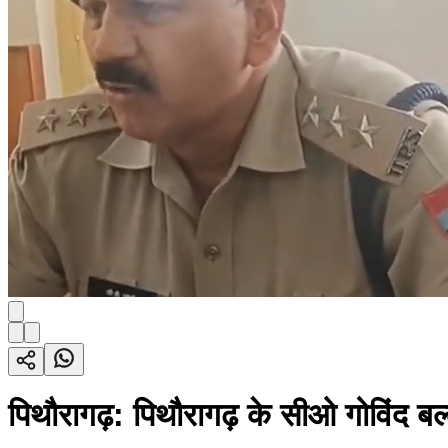
पिथौरागढ़: पिथौरागढ़ के सीओ गोविंद 