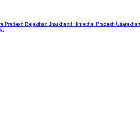
a Pradesh
Rajasthan
Jharkhand
Himachal Pradesh
Uttarakha
la