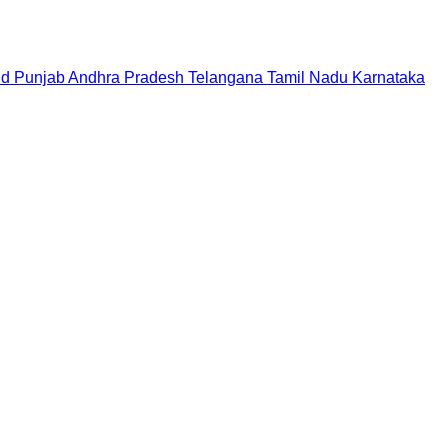
nd
Punjab
Andhra Pradesh
Telangana
Tamil Nadu
Karnataka