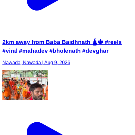
2km away from Baba Baidhnath 🛕🔱 #reels
#viral #mahadev #bholenath #devghar
Nawada, Nawada | Aug 9, 2026