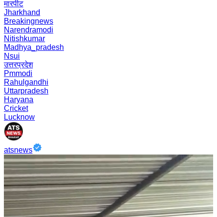
मारपीट
Jharkhand
Breakingnews
Narendramodi
Nitishkumar
Madhya_pradesh
Nsui
उत्तरप्रदेश
Pmmodi
Rahulgandhi
Uttarpradesh
Haryana
Cricket
Lucknow
atsnews