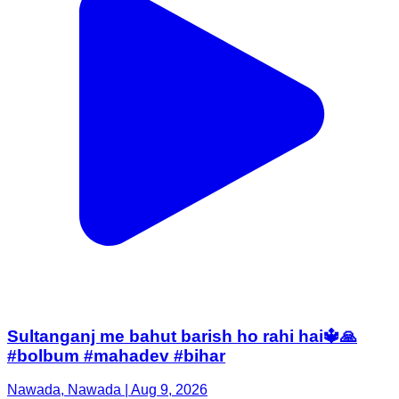
Sultanganj me bahut barish ho rahi hai🔱🙏
#bolbum #mahadev #bihar