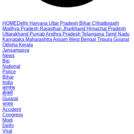
HOME
Delhi
Haryana
Uttar Pradesh
Bihar
Chhattisgarh
Madhya Pradesh
Rajasthan
Jharkhand
Himachal Pradesh
Uttarakhand
Punjab
Andhra Pradesh
Telangana
Tamil Nadu
Karnataka
Maharashtra
Assam
West Bengal
Tripura
Gujarat
Odisha
Kerala
Jansamasya
News
Bjp
National
Police
Bihar
India
कांग्रेस
बीजेपी
Gujarat
भाजपा
Accident
Congress
Modi
Delhi
Viral