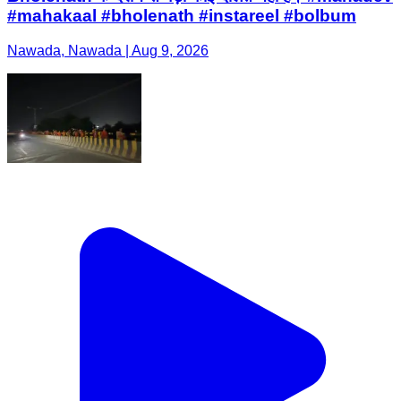
Bholenath के दर्शन से बड़ा कोई दौलत नहीं है। #mahadev
#mahakaal #bholenath #instareel #bolbum
Nawada, Nawada | Aug 9, 2026