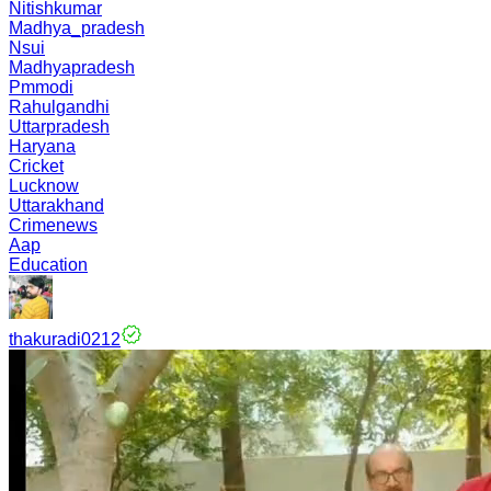
Nitishkumar
Madhya_pradesh
Nsui
Madhyapradesh
Pmmodi
Rahulgandhi
Uttarpradesh
Haryana
Cricket
Lucknow
Uttarakhand
Crimenews
Aap
Education
thakuradi0212