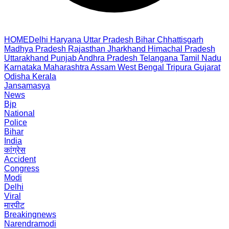
HOME
Delhi
Haryana
Uttar Pradesh
Bihar
Chhattisgarh
Madhya Pradesh
Rajasthan
Jharkhand
Himachal Pradesh
Uttarakhand
Punjab
Andhra Pradesh
Telangana
Tamil Nadu
Karnataka
Maharashtra
Assam
West Bengal
Tripura
Gujarat
Odisha
Kerala
Jansamasya
News
Bjp
National
Police
Bihar
India
कांग्रेस
Accident
Congress
Modi
Delhi
Viral
मारपीट
Breakingnews
Narendramodi