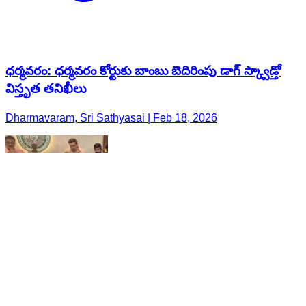
ధర్మవరం: ధర్మవరం కోర్టుకు బాంబు బెదిరింపు డాగ్ స్క్వాడ్తో
విస్తృత తనిఖీలు
Dharmavaram, Sri Sathyasai | Feb 18, 2026