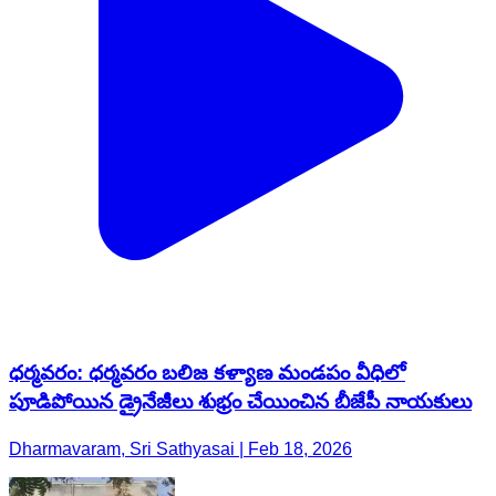
ధర్మవరం: ధర్మవరం బలిజ కళ్యాణ మండపం వీధిలో
పూడిపోయిన డ్రైనేజీలు శుభ్రం చేయించిన బీజేపీ నాయకులు
Dharmavaram, Sri Sathyasai | Feb 18, 2026