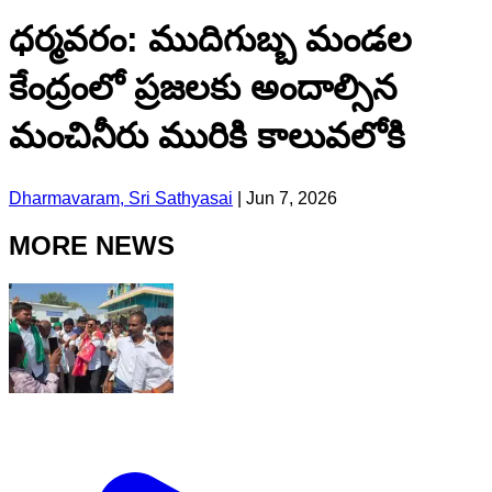
ధర్మవరం: ముదిగుబ్బ మండల
కేంద్రంలో ప్రజలకు అందాల్సిన
మంచినీరు మురికి కాలువలోకి
Dharmavaram, Sri Sathyasai
|
Jun 7, 2026
MORE NEWS