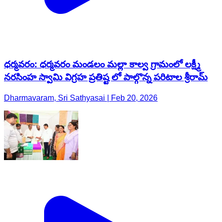
ధర్మవరం: ధర్మవరం మండలం మల్లా కాల్వ గ్రామంలో లక్ష్మీ
నరసింహ స్వామి విగ్రహ ప్రతిష్ట లో పాల్గొన్న పరిటాల శ్రీరామ్
Dharmavaram, Sri Sathyasai | Feb 20, 2026