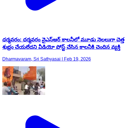
ధర్మవరం: ధర్మవరం వైఎస్ఆర్ కాలనీలో మూడు నెలలుగా చెత్త
శుభ్రం చేయలేదని వీడియో పోస్ట్ చేసిన కాలనీకి చెందిన వ్యక్తి
Dharmavaram, Sri Sathyasai | Feb 19, 2026