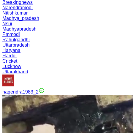
Breakingnews
Narendramodi
Nitishkumar
Madhya_pradesh
Nsui
Madhyapradesh
Pmmodi
Rahulgandhi
Uttarpradesh
Haryana
Hardoi
Cricket
Lucknow
Uttarakhand
nagendra1983_2