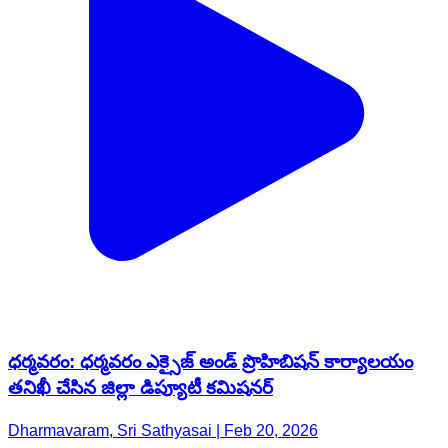
ధర్మవరం: ధర్మవరం ఎక్సైజ్ అండ్ ప్రొహిబిషన్ కార్యాలయం
తనిఖీ చేసిన జిల్లా డిప్యూటీ కమిషనర్
Dharmavaram, Sri Sathyasai | Feb 20, 2026