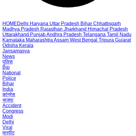
HOME
Delhi
Haryana
Uttar Pradesh
Bihar
Chhattisgarh
Madhya Pradesh
Rajasthan
Jharkhand
Himachal Pradesh
Uttarakhand
Punjab
Andhra Pradesh
Telangana
Tamil Nadu
Karnataka
Maharashtra
Assam
West Bengal
Tripura
Gujarat
Odisha
Kerala
Jansamasya
News
पुलिस
Bjp
National
Police
Bihar
India
कांग्रेस
भाजपा
Accident
Congress
Modi
Delhi
Viral
मारपीट