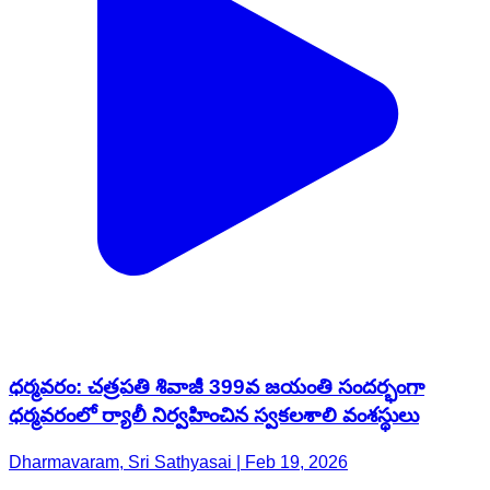
ధర్మవరం: చత్రపతి శివాజీ 399వ జయంతి సందర్భంగా
ధర్మవరంలో ర్యాలీ నిర్వహించిన స్వకలశాలి వంశస్థులు
Dharmavaram, Sri Sathyasai | Feb 19, 2026