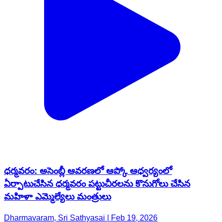
ధర్మవరం: అసెంబ్లీ ఆవరణలో ఆప్కో ఆధ్వర్యంలో
ఏర్పాటుచేసిన ధర్మవరం పట్టుచీరలను కొనుగోలు చేసిన
మహిళా ఎమ్మెల్యేలు మంత్రులు
Dharmavaram, Sri Sathyasai | Feb 19, 2026