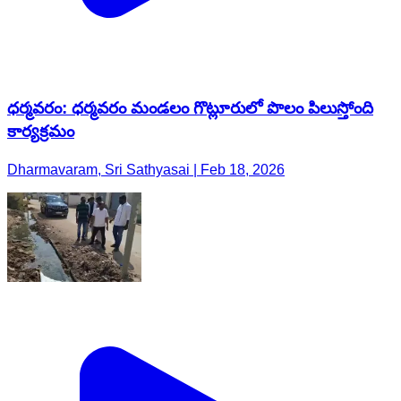
ధర్మవరం: ధర్మవరం మండలం గొట్లూరులో పొలం పిలుస్తోంది
కార్యక్రమం
Dharmavaram, Sri Sathyasai | Feb 18, 2026