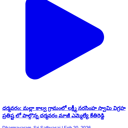
ధర్మవరం: మల్లా కాల్వ గ్రామంలో లక్ష్మీ నరసింహ స్వామి విగ్రహ
ప్రతిష్ట లో పాల్గొన్న ధర్మవరం మాజీ ఎమ్మెల్యే కేతిరెడ్డి
Dharmavaram, Sri Sathyasai | Feb 20, 2026