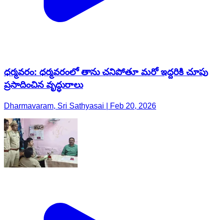
ధర్మవరం: ధర్మవరంలో తాను చనిపోతూ మరో ఇద్దరికి చూపు
ప్రసాదించిన వృద్ధురాలు
Dharmavaram, Sri Sathyasai | Feb 20, 2026