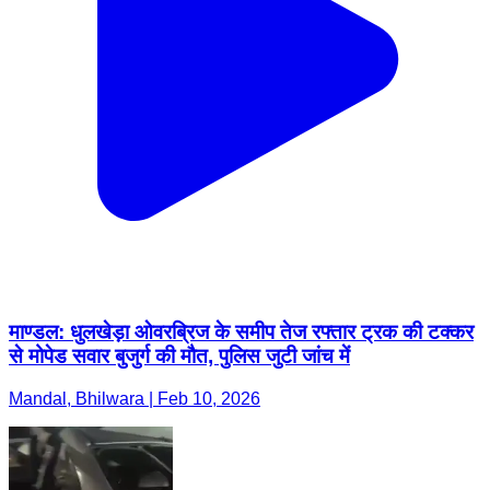
माण्डल: धुलखेड़ा ओवरब्रिज के समीप तेज रफ्तार ट्रक की टक्कर
से मोपेड सवार बुजुर्ग की मौत, पुलिस जुटी जांच में
Mandal, Bhilwara | Feb 10, 2026