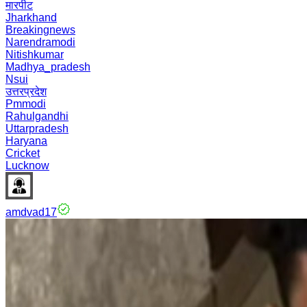
मारपीट
Jharkhand
Breakingnews
Narendramodi
Nitishkumar
Madhya_pradesh
Nsui
उत्तरप्रदेश
Pmmodi
Rahulgandhi
Uttarpradesh
Haryana
Cricket
Lucknow
amdvad17