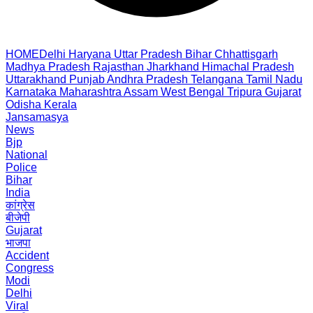
HOME
Delhi
Haryana
Uttar Pradesh
Bihar
Chhattisgarh
Madhya Pradesh
Rajasthan
Jharkhand
Himachal Pradesh
Uttarakhand
Punjab
Andhra Pradesh
Telangana
Tamil Nadu
Karnataka
Maharashtra
Assam
West Bengal
Tripura
Gujarat
Odisha
Kerala
Jansamasya
News
Bjp
National
Police
Bihar
India
कांग्रेस
बीजेपी
Gujarat
भाजपा
Accident
Congress
Modi
Delhi
Viral