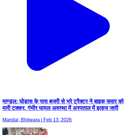
माण्डल: घोड़ास के पास बजरी से भरे ट्रैक्टर ने बाइक सवार को
मारी टक्कर, गंभीर घायल अवस्था में अस्पताल में इलाज जारी
Mandal, Bhilwara | Feb 13, 2026