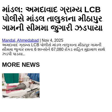
માંડલ: અમદાવાદ ગ્રામ્ય LCB
પોલીસે માંડલ તાલુકાના મીઠાપુર
ગામની સીમમા જુગારી ઝડપાયા
Mandal, Ahmedabad
|
Nov 4, 2025
અમદાવાદ ગ્રામ્ય LCB પોલીસે માંડલ તાલુકાના મીઠાપુર ગામની
સીમમા જુગાર રમતા 6 શખ્સોને 67,080 રોકડ સહિત મુદ્દામાલ સાથે
ઝડપી પાડયા..
MORE NEWS