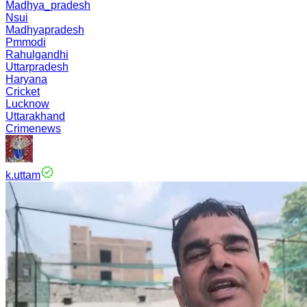
Madhya_pradesh
Nsui
Madhyapradesh
Pmmodi
Rahulgandhi
Uttarpradesh
Haryana
Cricket
Lucknow
Uttarakhand
Crimenews
k.uttam