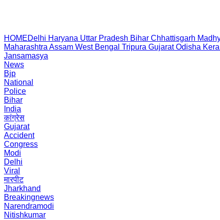
HOME
Delhi
Haryana
Uttar Pradesh
Bihar
Chhattisgarh
Madhy
Maharashtra
Assam
West Bengal
Tripura
Gujarat
Odisha
Kera
Jansamasya
News
Bjp
National
Police
Bihar
India
कांग्रेस
Gujarat
Accident
Congress
Modi
Delhi
Viral
मारपीट
Jharkhand
Breakingnews
Narendramodi
Nitishkumar