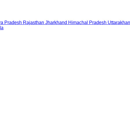
a Pradesh
Rajasthan
Jharkhand
Himachal Pradesh
Uttarakha
la