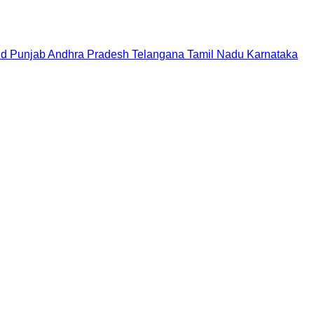
nd
Punjab
Andhra Pradesh
Telangana
Tamil Nadu
Karnataka