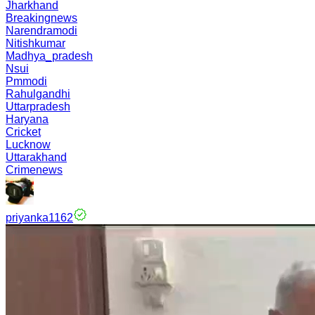
Jharkhand
Breakingnews
Narendramodi
Nitishkumar
Madhya_pradesh
Nsui
Pmmodi
Rahulgandhi
Uttarpradesh
Haryana
Cricket
Lucknow
Uttarakhand
Crimenews
priyanka1162