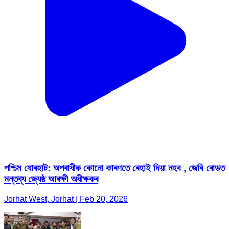
পশ্চিম যোৰহাট: অপৰাধীক কোনো কাৰণতে ৰেহাই দিয়া নহব , জেবি ৰোডত
মন্তব্য জ্যেষ্ঠ আৰক্ষী অধীক্ষকৰ
Jorhat West, Jorhat | Feb 20, 2026