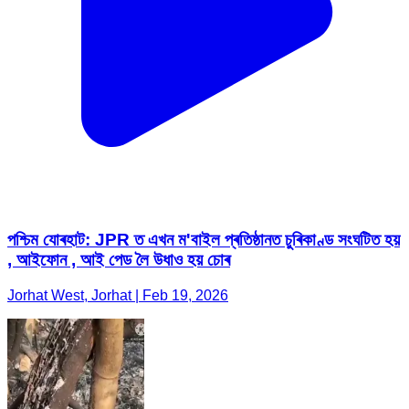
পশ্চিম যোৰহাট: JPR ত এখন ম'বাইল প্ৰতিষ্ঠানত চুৰিকাণ্ড সংঘটিত হয়
, আইফোন , আই পেড লৈ উধাও হয় চোৰ
Jorhat West, Jorhat | Feb 19, 2026