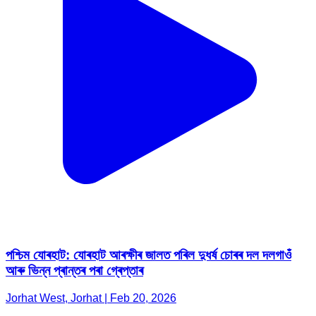
পশ্চিম যোৰহাট: যোৰহাট আৰক্ষীৰ জালত পৰিল দুধৰ্ষ চোৰৰ দল দলগাওঁ
আৰু ভিন্ন প্ৰান্তৰ পৰা গ্ৰেপ্তাৰ
Jorhat West, Jorhat | Feb 20, 2026