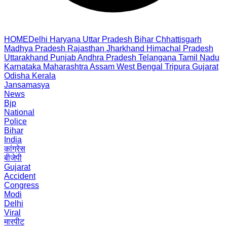
HOME
Delhi
Haryana
Uttar Pradesh
Bihar
Chhattisgarh
Madhya Pradesh
Rajasthan
Jharkhand
Himachal Pradesh
Uttarakhand
Punjab
Andhra Pradesh
Telangana
Tamil Nadu
Karnataka
Maharashtra
Assam
West Bengal
Tripura
Gujarat
Odisha
Kerala
Jansamasya
News
Bjp
National
Police
Bihar
India
कांग्रेस
बीजेपी
Gujarat
Accident
Congress
Modi
Delhi
Viral
मारपीट