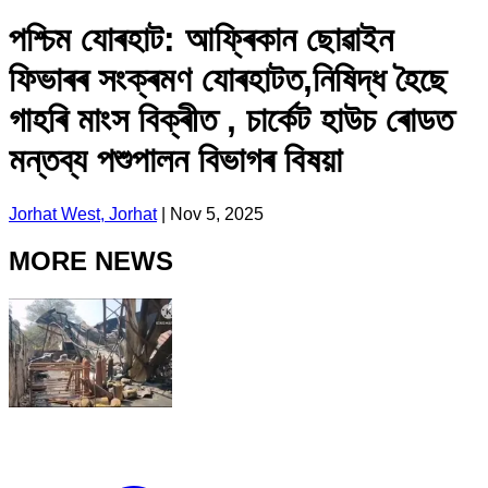
পশ্চিম যোৰহাট: আফ্ৰিকান ছোৱাইন
ফিভাৰৰ সংক্ৰমণ যোৰহাটত,নিষিদ্ধ হৈছে
গাহৰি মাংস বিক্ৰীত , চাৰ্কেট হাউচ ৰোডত
মন্তব্য পশুপালন বিভাগৰ বিষয়া
Jorhat West, Jorhat
|
Nov 5, 2025
MORE NEWS