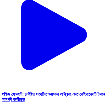
পশ্চিম যোৰহাট: নেইষ্টত সংঘটিত ভয়ংকৰ অগ্নিকাণ্ডত কেইবাকোটি টকাৰ
সামগ্ৰী ভস্মীভূত