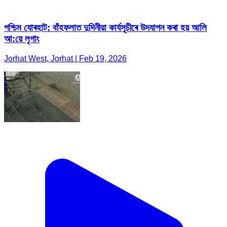
পশ্চিম যোৰহাট: বাঁহফলাত দুদিনীয়া কাৰ্যসূচীৰে উদযাপন কৰা হয় আলি
আ:য়ে লৃগাং
Jorhat West, Jorhat | Feb 19, 2026