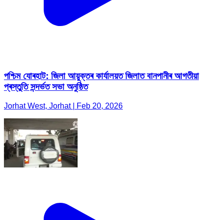
পশ্চিম যোৰহাট: জিলা আয়ুক্তৰ কাৰ্যালয়ত জিলাত বানপানীৰ আগতীয়া
প্ৰস্তুতি সন্দৰ্ভত সভা অনুষ্ঠিত
Jorhat West, Jorhat | Feb 20, 2026