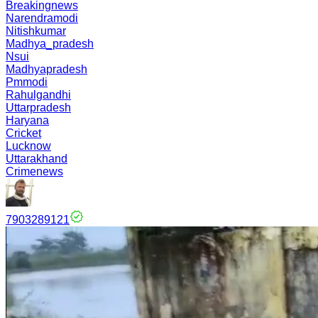
Breakingnews
Narendramodi
Nitishkumar
Madhya_pradesh
Nsui
Madhyapradesh
Pmmodi
Rahulgandhi
Uttarpradesh
Haryana
Cricket
Lucknow
Uttarakhand
Crimenews
7903289121