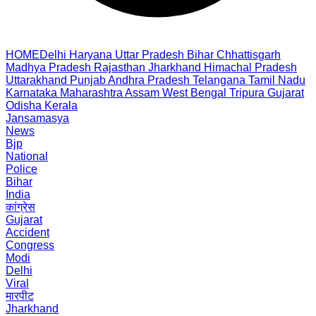
HOME
Delhi
Haryana
Uttar Pradesh
Bihar
Chhattisgarh
Madhya Pradesh
Rajasthan
Jharkhand
Himachal Pradesh
Uttarakhand
Punjab
Andhra Pradesh
Telangana
Tamil Nadu
Karnataka
Maharashtra
Assam
West Bengal
Tripura
Gujarat
Odisha
Kerala
Jansamasya
News
Bjp
National
Police
Bihar
India
कांग्रेस
Gujarat
Accident
Congress
Modi
Delhi
Viral
मारपीट
Jharkhand