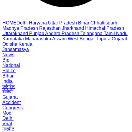
HOME
Delhi
Haryana
Uttar Pradesh
Bihar
Chhattisgarh
Madhya Pradesh
Rajasthan
Jharkhand
Himachal Pradesh
Uttarakhand
Punjab
Andhra Pradesh
Telangana
Tamil Nadu
Karnataka
Maharashtra
Assam
West Bengal
Tripura
Gujarat
Odisha
Kerala
Jansamasya
News
Bjp
National
Police
Bihar
India
कांग्रेस
बीजेपी
Gujarat
Accident
Congress
Modi
Delhi
Viral
मारपीट