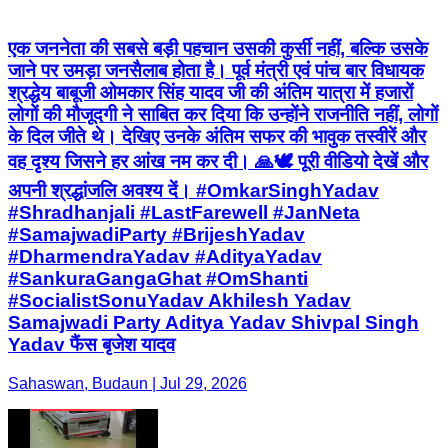
एक जननेता की सबसे बड़ी पहचान उसकी कुर्सी नहीं, बल्कि उसके
जाने पर उमड़ा जनसैलाब होता है। पूर्व मंत्री एवं पांच बार विधायक
श्रद्धेय बाबूजी ओमकार सिंह यादव जी की अंतिम यात्रा में हजारों
लोगों की मौजूदगी ने साबित कर दिया कि उन्होंने राजनीति नहीं, लोगों
के दिल जीते थे। देखिए उनके अंतिम सफर की भावुक तस्वीरें और
वह दृश्य जिसने हर आंख नम कर दी। 🙏🕊️ पूरी वीडियो देखें और
अपनी श्रद्धांजलि अवश्य दें। #OmkarSinghYadav
#Shradhanjali #LastFarewell #JanNeta
#SamajwadiParty #BrijeshYadav
#DharmendraYadav #AdityaYadav
#SankuraGangaGhat #OmShanti
#SocialistSonuYadav Akhilesh Yadav
Samajwadi Party Aditya Yadav Shivpal Singh
Yadav फैंस बृजेश यादव
Sahaswan, Budaun | Jul 29, 2026