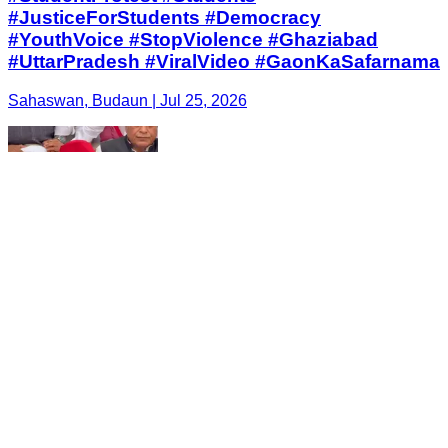
#JusticeForStudents #Democracy
#YouthVoice #StopViolence #Ghaziabad
#UttarPradesh #ViralVideo #GaonKaSafarnama
Sahaswan, Budaun | Jul 25, 2026