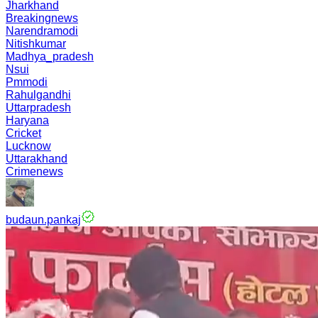
Jharkhand
Breakingnews
Narendramodi
Nitishkumar
Madhya_pradesh
Nsui
Pmmodi
Rahulgandhi
Uttarpradesh
Haryana
Cricket
Lucknow
Uttarakhand
Crimenews
budaun.pankaj