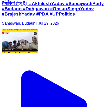
तैयारियां तेज़ हैं। #AkhileshYadav #SamajwadiParty
#Badaun #Dahgawan #OmkarSinghYadav
#BrajeshYadav #PDA #UPPolitics
Sahaswan, Budaun | Jul 29, 2026