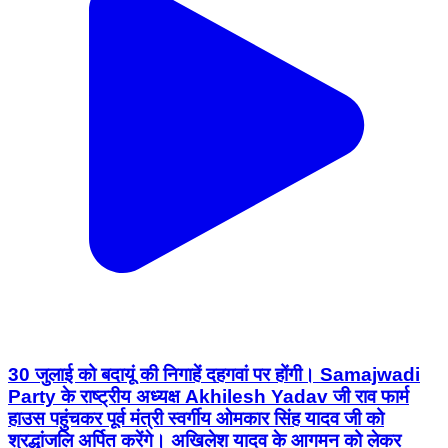
30 जुलाई को बदायूं की निगाहें दहगवां पर होंगी। Samajwadi
Party के राष्ट्रीय अध्यक्ष Akhilesh Yadav जी राव फार्म
हाउस पहुंचकर पूर्व मंत्री स्वर्गीय ओमकार सिंह यादव जी को
श्रद्धांजलि अर्पित करेंगे। अखिलेश यादव के आगमन को लेकर