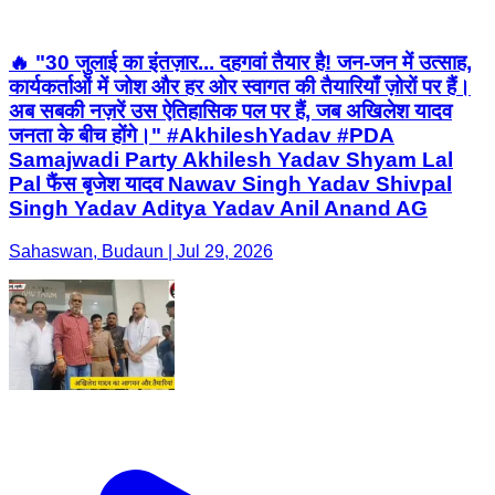
🔥 "30 जुलाई का इंतज़ार... दहगवां तैयार है! जन-जन में उत्साह,
कार्यकर्ताओं में जोश और हर ओर स्वागत की तैयारियाँ ज़ोरों पर हैं।
अब सबकी नज़रें उस ऐतिहासिक पल पर हैं, जब अखिलेश यादव
जनता के बीच होंगे।" #AkhileshYadav #PDA
Samajwadi Party Akhilesh Yadav Shyam Lal
Pal फैंस बृजेश यादव Nawav Singh Yadav Shivpal
Singh Yadav Aditya Yadav Anil Anand AG
Sahaswan, Budaun | Jul 29, 2026