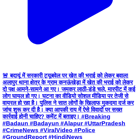
🚨 बदायूं में सरकारी ट्यूबवेल पर खेत की भराई को लेकर बवाल!
अलापुर थाना क्षेत्र के ग्राम कनऊंखेड़ा में खेत की भराई को लेकर
दो पक्ष आमने-सामने आ गए। जमकर लाठी-डंडे चले, मारपीट में कई
लोग घायल हो गए। घटना का वीडियो सोशल मीडिया पर तेजी से
वायरल हो रहा है। पुलिस ने सात लोगों के खिलाफ मुकदमा दर्ज कर
जांच शुरू कर दी है। क्या आपकी राय में ऐसे विवादों पर सख्त
कार्रवाई होनी चाहिए? कमेंट में बताइए। #Breaking
#Badaun #Badayun #Alapur #UttarPradesh
#CrimeNews #ViralVideo #Police
#GroundReport #HindiNews