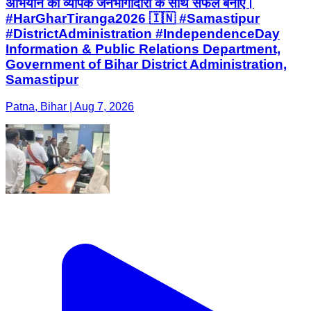
अभियान को व्यापक जनभागीदारी के साथ सफल बनाएं।
#HarGharTiranga2026 🇮🇳 #Samastipur
#DistrictAdministration #IndependenceDay
Information & Public Relations Department,
Government of Bihar District Administration,
Samastipur
Patna, Bihar | Aug 7, 2026