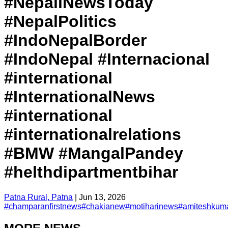
#NepaliNewsToday
#NepalPolitics
#IndoNepalBorder
#IndoNepal #Internacional
#international
#InternationalNews
#international
#internationalrelations
#BMW #MangalPandey
#helthdipartmentbihar
Patna Rural, Patna
|
Jun 13, 2026
#
champaranfirstnews
#
chakianew
#
motiharinews
#
amiteshkum