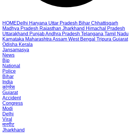
HOME
Delhi
Haryana
Uttar Pradesh
Bihar
Chhattisgarh
Madhya Pradesh
Rajasthan
Jharkhand
Himachal Pradesh
Uttarakhand
Punjab
Andhra Pradesh
Telangana
Tamil Nadu
Karnataka
Maharashtra
Assam
West Bengal
Tripura
Gujarat
Odisha
Kerala
Jansamasya
News
Bjp
National
Police
Bihar
India
कांग्रेस
Gujarat
Accident
Congress
Modi
Delhi
Viral
मारपीट
Jharkhand