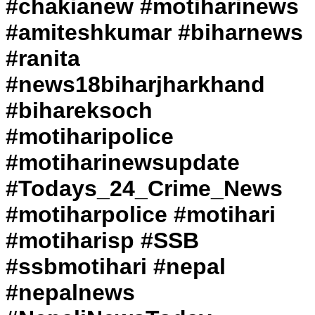
#chakianew #motiharinews
#amiteshkumar #biharnews
#ranita
#news18biharjharkhand
#bihareksoch
#motiharipolice
#motiharinewsupdate
#Todays_24_Crime_News
#motiharpolice #motihari
#motiharisp #SSB
#ssbmotihari #nepal
#nepalnews