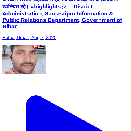
उपस्थित रहे। #highlightsシ゚ District
Administration, Samastipur Information &
Public Relations Department, Government of
Bihar
Patna, Bihar | Aug 7, 2026