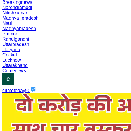
Breakingnews
Narendramodi
Nitishkumar
Madhya_pradesh
Nsui
Madhyapradesh
Pmmodi
Rahulgandhi
Uttarpradesh
Haryana
Cricket
Lucknow
Uttarakhand
Crimenews
crimetoday90