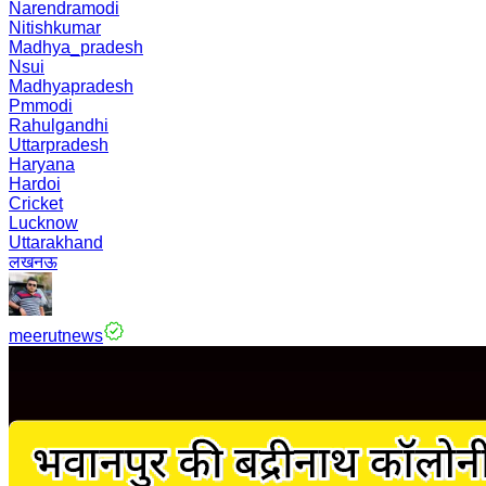
Narendramodi
Nitishkumar
Madhya_pradesh
Nsui
Madhyapradesh
Pmmodi
Rahulgandhi
Uttarpradesh
Haryana
Hardoi
Cricket
Lucknow
Uttarakhand
लखनऊ
meerutnews