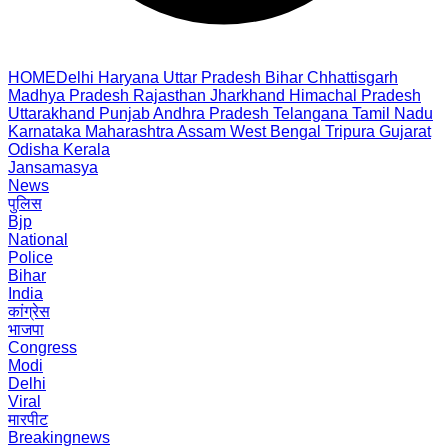
HOME
Delhi
Haryana
Uttar Pradesh
Bihar
Chhattisgarh
Madhya Pradesh
Rajasthan
Jharkhand
Himachal Pradesh
Uttarakhand
Punjab
Andhra Pradesh
Telangana
Tamil Nadu
Karnataka
Maharashtra
Assam
West Bengal
Tripura
Gujarat
Odisha
Kerala
Jansamasya
News
पुलिस
Bjp
National
Police
Bihar
India
कांग्रेस
भाजपा
Congress
Modi
Delhi
Viral
मारपीट
Breakingnews