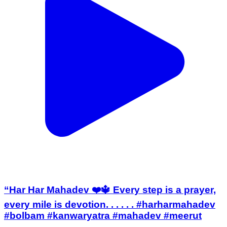
“Har Har Mahadev ❤️🔱 Every step is a prayer,
every mile is devotion. . . . . . #harharmahadev
#bolbam #kanwaryatra #mahadev #meerut