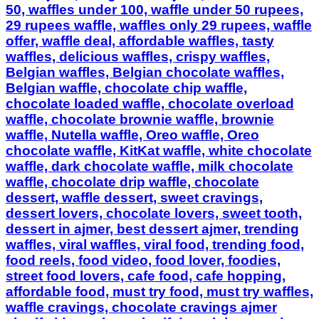
50, waffles under 100, waffle under 50 rupees,
29 rupees waffle, waffles only 29 rupees, waffle
offer, waffle deal, affordable waffles, tasty
waffles, delicious waffles, crispy waffles,
Belgian waffles, Belgian chocolate waffles,
Belgian waffle, chocolate chip waffle,
chocolate loaded waffle, chocolate overload
waffle, chocolate brownie waffle, brownie
waffle, Nutella waffle, Oreo waffle, Oreo
chocolate waffle, KitKat waffle, white chocolate
waffle, dark chocolate waffle, milk chocolate
waffle, chocolate drip waffle, chocolate
dessert, waffle dessert, sweet cravings,
dessert lovers, chocolate lovers, sweet tooth,
dessert in ajmer, best dessert ajmer, trending
waffles, viral waffles, viral food, trending food,
food reels, food video, food lover, foodies,
street food lovers, cafe food, cafe hopping,
affordable food, must try food, must try waffles,
waffle cravings, chocolate cravings ajmer