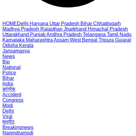
HOME
Delhi
Haryana
Uttar Pradesh
Bihar
Chhattisgarh
Madhya Pradesh
Rajasthan
Jharkhand
Himachal Pradesh
Uttarakhand
Punjab
Andhra Pradesh
Telangana
Tamil Nadu
Karnataka
Maharashtra
Assam
West Bengal
Tripura
Gujarat
Odisha
Kerala
Jansamasya
News
Bjp
National
Police
Bihar
India
कांग्रेस
Accident
Congress
Modi
Delhi
Viral
मारपीट
Breakingnews
Narendramodi