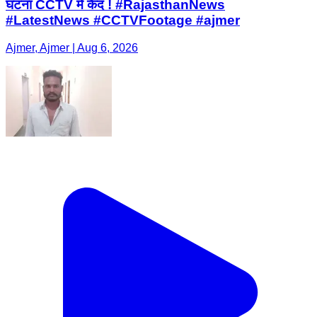
घटना CCTV में कैद ! #RajasthanNews
#LatestNews #CCTVFootage #ajmer
Ajmer, Ajmer | Aug 6, 2026