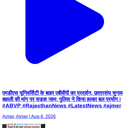
एमडीएस यूनिवर्सिटी के बाहर एबीवीपी का प्रदर्शन, छात्रसंघ चुनाव
बहाली की मांग पर सड़क जाम; पुलिस ने किया हल्का बल प्रयोग !
#ABVP #RajasthanNews #LatestNews #ajmer
Ajmer, Ajmer | Aug 6, 2026