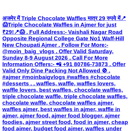
अजमेर में Triple Chocolate Waffles मात्र 29 रुपये में📍
😱Triple Chocolate Waffles in Ajmer for just
₹29!📍😱 . Full Address:- Vaishali Nagar Road
Opposite Regional College Gate No1 Waff-Hill
New Choupati Ajmer . Follow For More:-
@moin_baig_vlogs . Offer Valid Saturday,
Sunday 8-9 August 2026 . Call For More
Information Offers:- 📲 +91 80786-73873 . Offer
Valid Only Dine Packing Not Allowed 🚫 .
#ajmer #moinbaigvlogs #waffles #chocolate
#desserts . . waffles, waffle, waffles lovers,
waffle lovers, best waffles, chocolate waffles,
triple chocolate waffle, triple chocolate waffles,
chocolate waffle, chocolate waffles ajmer,
waffles ajmer, best waffles in ajmer, waffle in
ajmer, ajmer food, ajmer food blogger, ajmer
foodies, ajmer street food, food in ajmer, cheap
food ajmer, budget food ajmer, waffles under