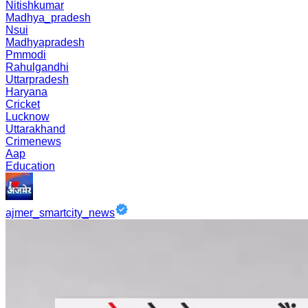
Nitishkumar
Madhya_pradesh
Nsui
Madhyapradesh
Pmmodi
Rahulgandhi
Uttarpradesh
Haryana
Cricket
Lucknow
Uttarakhand
Crimenews
Aap
Education
ajmer_smartcity_news