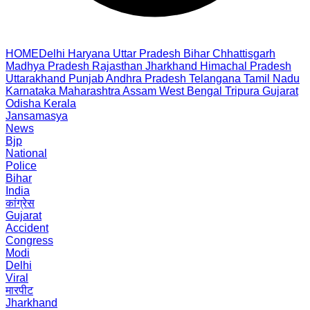
HOME
Delhi
Haryana
Uttar Pradesh
Bihar
Chhattisgarh
Madhya Pradesh
Rajasthan
Jharkhand
Himachal Pradesh
Uttarakhand
Punjab
Andhra Pradesh
Telangana
Tamil Nadu
Karnataka
Maharashtra
Assam
West Bengal
Tripura
Gujarat
Odisha
Kerala
Jansamasya
News
Bjp
National
Police
Bihar
India
कांग्रेस
Gujarat
Accident
Congress
Modi
Delhi
Viral
मारपीट
Jharkhand