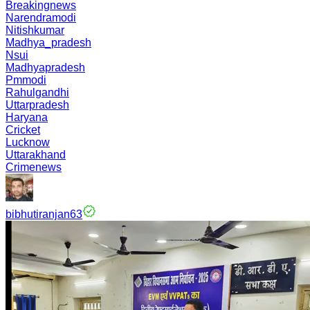
Breakingnews
Narendramodi
Nitishkumar
Madhya_pradesh
Nsui
Madhyapradesh
Pmmodi
Rahulgandhi
Uttarpradesh
Haryana
Cricket
Lucknow
Uttarakhand
Crimenews
bibhutiranjan63