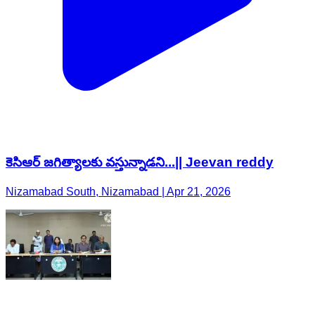
కెసిఆర్ జగిత్యాలకు వస్తున్నాడని...|| Jeevan reddy
Nizamabad South, Nizamabad | Apr 21, 2026