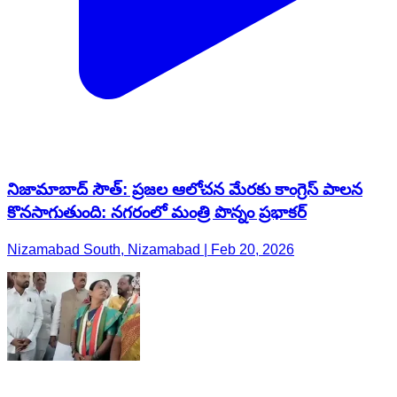
నిజామాబాద్ సౌత్: ప్రజల ఆలోచన మేరకు కాంగ్రెస్ పాలన
కొనసాగుతుంది: నగరంలో మంత్రి పొన్నం ప్రభాకర్
Nizamabad South, Nizamabad | Feb 20, 2026