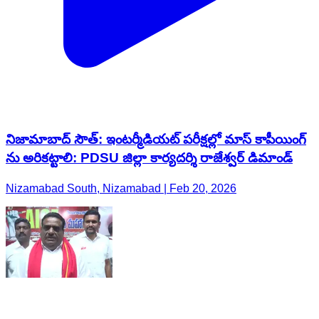
నిజామాబాద్ సౌత్: ఇంటర్మీడియట్ పరీక్షల్లో మాస్ కాపీయింగ్
ను అరికట్టాలి: PDSU జిల్లా కార్యదర్శి రాజేశ్వర్ డిమాండ్
Nizamabad South, Nizamabad | Feb 20, 2026