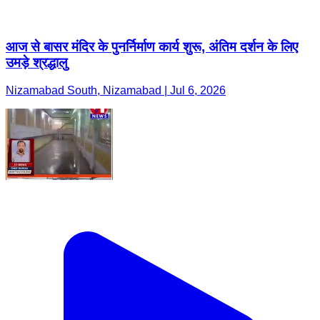
आज से बासर मंदिर के पुनर्निर्माण कार्य शुरू, अंतिम दर्शन के लिए
उमड़े श्रद्धालु
Nizamabad South, Nizamabad | Jul 6, 2026