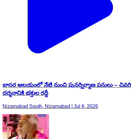
బాసర ఆలయంలో నేటి నుంచి పునర్నిర్మాణ పనులు – చివరి
దర్శనానికి భక్తుల రద్దీ
Nizamabad South, Nizamabad | Jul 6, 2026