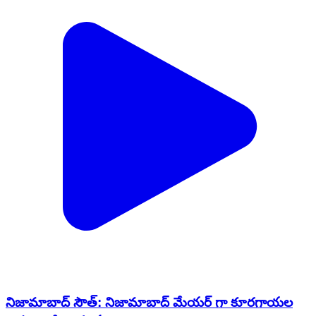
నిజామాబాద్ సౌత్: నిజామాబాద్ మేయర్ గా కూరగాయల