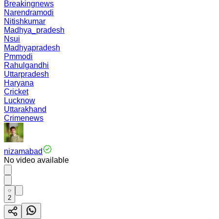
Breakingnews
Narendramodi
Nitishkumar
Madhya_pradesh
Nsui
Madhyapradesh
Pmmodi
Rahulgandhi
Uttarpradesh
Haryana
Cricket
Lucknow
Uttarakhand
Crimenews
nizamabad
No video available
2