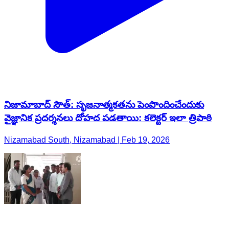
నిజామాబాద్ సౌత్: సృజనాత్మకతను పెంపొందించేందుకు
వైజ్ఞానిక ప్రదర్శనలు దోహద పడతాయి: కలెక్టర్ ఇలా త్రిపాఠి
Nizamabad South, Nizamabad | Feb 19, 2026