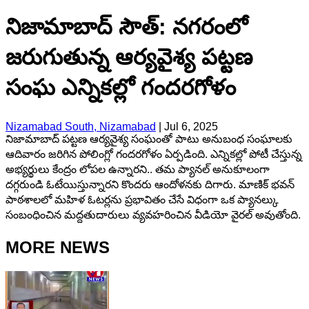
నిజామాబాద్ సౌత్: నగరంలో
జరుగుతున్న ఆర్యవైశ్య పట్టణ
సంఘ ఎన్నికల్లో గందరగోళం
Nizamabad South, Nizamabad
|
Jul 6, 2025
నిజామాబాద్ పట్టణ ఆర్యవైశ్య సంఘంతో పాటు అనుబంధ సంఘాలకు
ఆదివారం జరిగిన పోలింగ్లో గందరగోళం ఏర్పడింది. ఎన్నికల్లో పోటీ చేస్తున్న
అభ్యర్థులు కేంద్రం లోపల ఉన్నారని.. తమ ప్యానల్ అనుకూలంగా
దగ్గరుండి ఓటేయిస్తున్నారని కొందరు ఆందోళనకు దిగారు. మాణిక్ భవన్
పాఠశాలలో మహిళ ఓటర్లను ప్రభావితం చేసే విధంగా ఒక ప్యానల్కు
సంబంధించిన మద్దతుదారులు వ్యవహరించిన వీడియో వైరల్ అవుతోంది.
MORE NEWS