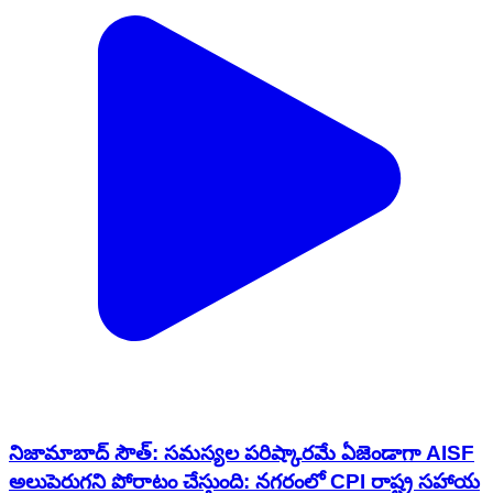
నిజామాబాద్ సౌత్: సమస్యల పరిష్కారమే ఏజెండాగా AISF
అలుపెరుగని పోరాటం చేస్తుంది: నగరంలో CPI రాష్ట్ర సహాయ