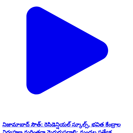
నిజామాబాద్ సౌత్: రెసిడెన్షియల్ స్కూల్స్, భవిత కేంద్రాల
నిర్వహణ మరింతగా మెరుగుపడాలి: మండల ప్రత్యేక