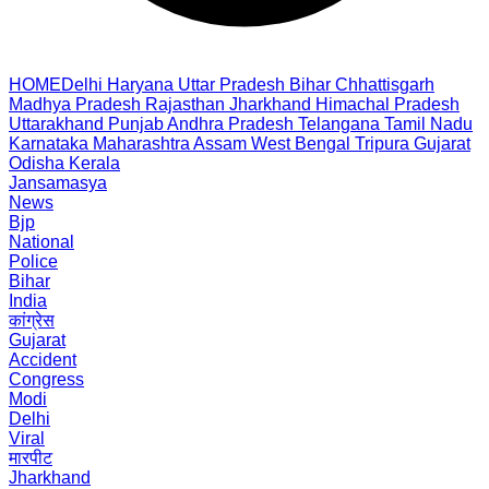
HOME
Delhi
Haryana
Uttar Pradesh
Bihar
Chhattisgarh
Madhya Pradesh
Rajasthan
Jharkhand
Himachal Pradesh
Uttarakhand
Punjab
Andhra Pradesh
Telangana
Tamil Nadu
Karnataka
Maharashtra
Assam
West Bengal
Tripura
Gujarat
Odisha
Kerala
Jansamasya
News
Bjp
National
Police
Bihar
India
कांग्रेस
Gujarat
Accident
Congress
Modi
Delhi
Viral
मारपीट
Jharkhand