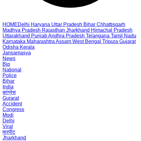
HOME
Delhi
Haryana
Uttar Pradesh
Bihar
Chhattisgarh
Madhya Pradesh
Rajasthan
Jharkhand
Himachal Pradesh
Uttarakhand
Punjab
Andhra Pradesh
Telangana
Tamil Nadu
Karnataka
Maharashtra
Assam
West Bengal
Tripura
Gujarat
Odisha
Kerala
Jansamasya
News
Bjp
National
Police
Bihar
India
कांग्रेस
Gujarat
Accident
Congress
Modi
Delhi
Viral
मारपीट
Jharkhand