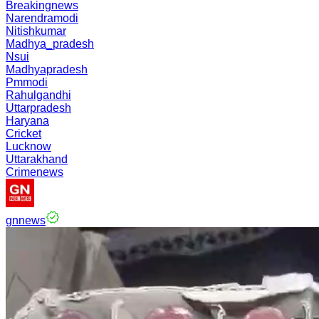
Breakingnews
Narendramodi
Nitishkumar
Madhya_pradesh
Nsui
Madhyapradesh
Pmmodi
Rahulgandhi
Uttarpradesh
Haryana
Cricket
Lucknow
Uttarakhand
Crimenews
gnnews