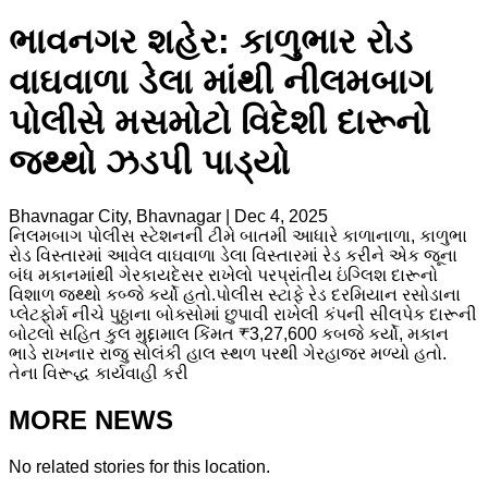
ભાવનગર શહેર: કાળુભાર રોડ
વાઘવાળા ડેલા માંથી નીલમબાગ
પોલીસે મસમોટો વિદેશી દારૂનો
જથ્થો ઝડપી પાડ્યો
Bhavnagar City, Bhavnagar
|
Dec 4, 2025
નિલમબાગ પોલીસ સ્ટેશનની ટીમે બાતમી આધારે કાળાનાળા, કાળુભા
રોડ વિસ્તારમાં આવેલ વાઘવાળા ડેલા વિસ્તારમાં રેડ કરીને એક જૂના
બંધ મકાનમાંથી ગેરકાયદેસર રાખેલો પરપ્રાંતીય ઇંગ્લિશ દારૂનો
વિશાળ જથ્થો કબ્જે કર્યો હતો.પોલીસ સ્ટાફે રેડ દરમિયાન રસોડાના
પ્લેટફોર્મ નીચે પુઠ્ઠાના બોક્સોમાં છુપાવી રાખેલી કંપની સીલપેક દારૂની
બોટલો સહિત કુલ મુદ્દામાલ કિંમત ₹3,27,600 કબજે કર્યો, મકાન
ભાડે રાખનાર રાજુ સોલંકી હાલ સ્થળ પરથી ગેરહાજર મળ્યો હતો.
તેના વિરૂદ્ધ કાર્યવાહી કરી
MORE NEWS
No related stories for this location.