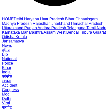
HOME
Delhi
Haryana
Uttar Pradesh
Bihar
Chhattisgarh
Madhya Pradesh
Rajasthan
Jharkhand
Himachal Pradesh
Uttarakhand
Punjab
Andhra Pradesh
Telangana
Tamil Nadu
Karnataka
Maharashtra
Assam
West Bengal
Tripura
Gujarat
Odisha
Kerala
Jansamasya
News
पुलिस
Bjp
National
Police
Bihar
India
कांग्रेस
भाजपा
Accident
Congress
Modi
Delhi
Viral
मारपीट