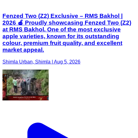
Fenzed Two (Z2) Exclusive – RMS Bakhol |
2026 🍎 Proudly showcasing Fenzed Two (Z2)
at RMS Bakhol. One of the most exclusive
apple varieties, known for its outstanding
colour, premium fruit quality, and excellent
market appeal.
Shimla Urban, Shimla | Aug 5, 2026