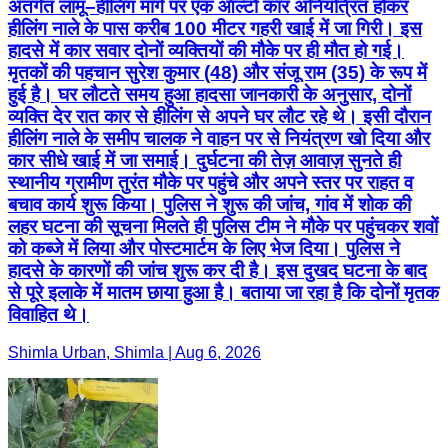
अंतर्गत लामू–हीलिंग मार्ग पर एक ऑल्टो कार अनियंत्रित होकर
हीलिंग नाले के पास करीब 100 मीटर गहरी खाई में जा गिरी। इस
हादसे में कार सवार दोनों व्यक्तियों की मौके पर ही मौत हो गई।
मृतकों की पहचान सुरेश कुमार (48) और संजू राम (35) के रूप में
हुई है। घर लौटते समय हुआ हादसा जानकारी के अनुसार, दोनों
व्यक्ति देर रात कार से हीलिंग से अपने घर लौट रहे थे। इसी दौरान
हीलिंग नाले के समीप चालक ने वाहन पर से नियंत्रण खो दिया और
कार सीधे खाई में जा समाई। दुर्घटना की तेज़ आवाज़ सुनते ही
स्थानीय ग्रामीण तुरंत मौके पर पहुंचे और अपने स्तर पर राहत व
बचाव कार्य शुरू किया। पुलिस ने शुरू की जांच, गांव में शोक की
लहर घटना की सूचना मिलते ही पुलिस टीम ने मौके पर पहुंचकर शवों
को कब्जे में लिया और पोस्टमार्टम के लिए भेज दिया। पुलिस ने
हादसे के कारणों की जांच शुरू कर दी है। इस दुखद घटना के बाद
से पूरे इलाके में मातम छाया हुआ है। बताया जा रहा है कि दोनों मृतक
विवाहित थे।
Shimla Urban, Shimla | Aug 6, 2026