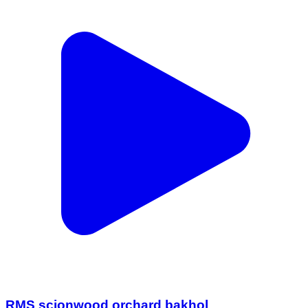
RMS scionwood orchard bakhol