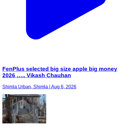
FenPlus selected big size apple big money
2026 ….. Vikash Chauhan
Shimla Urban, Shimla | Aug 6, 2026