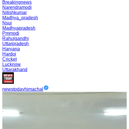
Breakingnews
Narendramodi
Nitishkumar
Madhya_pradesh
Nsui
Madhyapradesh
Pmmodi
Rahulgandhi
Uttarpradesh
Haryana
Hardoi
Cricket
Lucknow
Uttarakhand
newstodayhimachal