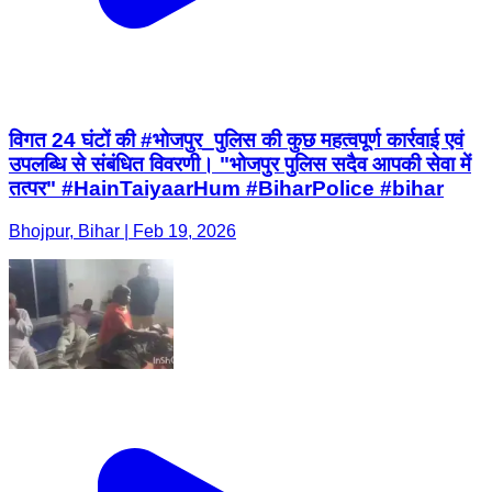
विगत 24 घंटों की #भोजपुर_पुलिस की कुछ महत्वपूर्ण कार्रवाई एवं
उपलब्धि से संबंधित विवरणी। "भोजपुर पुलिस सदैव आपकी सेवा में
तत्पर" #HainTaiyaarHum #BiharPolice #bihar
Bhojpur, Bihar | Feb 19, 2026