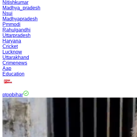
Nitishkumar
Madhya_pradesh
Nsui
Madhyapradesh
Pmmodi
Rahulgandhi
Uttarpradesh
Haryana
Cricket
Lucknow
Uttarakhand
Crimenews
Aap
Education
ptopbihar