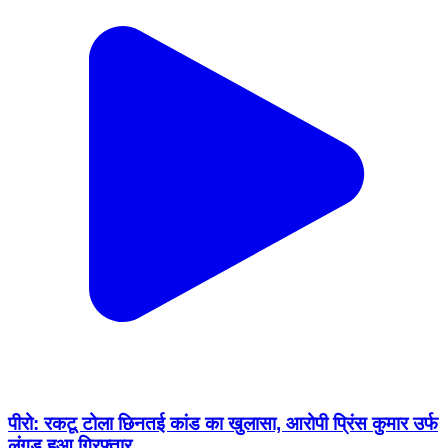
पीरो: रकटू टोला छिनतई कांड का खुलासा, आरोपी प्रिंस कुमार उर्फ
लंगड़ हुआ गिरफ्तार