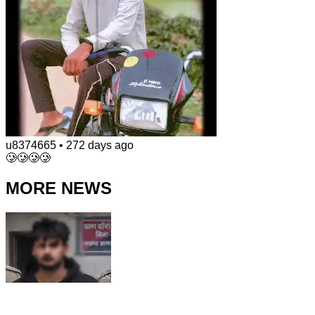
u8374665
•
272 days ago
🥲🥲🥲🥲
MORE NEWS