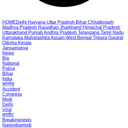
HOME
Delhi
Haryana
Uttar Pradesh
Bihar
Chhattisgarh
Madhya Pradesh
Rajasthan
Jharkhand
Himachal Pradesh
Uttarakhand
Punjab
Andhra Pradesh
Telangana
Tamil Nadu
Karnataka
Maharashtra
Assam
West Bengal
Tripura
Gujarat
Odisha
Kerala
Jansamasya
News
Bjp
National
Police
Bihar
India
कांग्रेस
Accident
Congress
Modi
Delhi
Viral
मारपीट
Breakingnews
Narendramodi