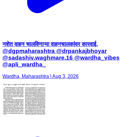
नशेत वाहन चालविणाऱ्या वाहनचालकांवर कारवाई.
@dgpmaharashtra @drpankajbhoyar
@sadashiv.waghmare.16 @wardha_vibes
@apli_wardha_
Wardha, Maharashtra | Aug 3, 2026