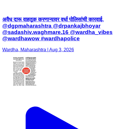
अवैध दारू वाहतूक करणाऱ्यावर वर्धा पोलिसांची कारवाई.
@dgpmaharashtra @drpankajbhoyar
@sadashiv.waghmare.16 @wardha_vibes
@wardhawow #wardhapolice
Wardha, Maharashtra | Aug 3, 2026