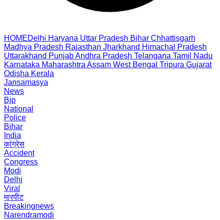
HOME
Delhi
Haryana
Uttar Pradesh
Bihar
Chhattisgarh
Madhya Pradesh
Rajasthan
Jharkhand
Himachal Pradesh
Uttarakhand
Punjab
Andhra Pradesh
Telangana
Tamil Nadu
Karnataka
Maharashtra
Assam
West Bengal
Tripura
Gujarat
Odisha
Kerala
Jansamasya
News
Bjp
National
Police
Bihar
India
कांग्रेस
Accident
Congress
Modi
Delhi
Viral
मारपीट
Breakingnews
Narendramodi