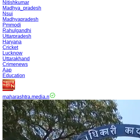
Nitishkumar
Madhya_pradesh
Nsui
Madhyapradesh
Pmmodi
Rahulgandhi
Uttarpradesh
Haryana
Cricket
Lucknow
Uttarakhand
Crimenews
Aap
Education
maharashtra.media.n