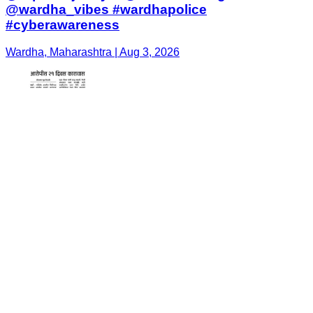
@wardha_vibes #wardhapolice
#cyberawareness
Wardha, Maharashtra | Aug 3, 2026