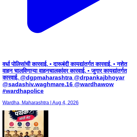
वर्धा पोलिसांची कारवाई. • दारूबंदी कायद्यांतर्गत कारवाई. • नशेत
वाहन चालविणाऱ्या वाहनचालकांवर कारवाई. • जुगार कायद्यांतर्गत
कारवाई. @dgpmaharashtra @drpankajbhoyar
@sadashiv.waghmare.16 @wardhawow
#wardhapolice
Wardha, Maharashtra | Aug 4, 2026