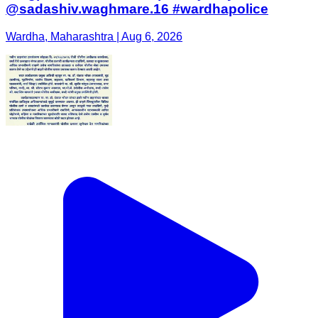
@sadashiv.waghmare.16 #wardhapolice
Wardha, Maharashtra | Aug 6, 2026