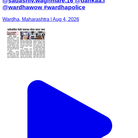
@sadashiv.waghmare.16 @dankaa.i
@wardhawow #wardhapolice
Wardha, Maharashtra | Aug 4, 2026