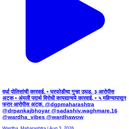
वर्धा पोलिसांची कारवाई. • घरफोडीचा गुन्हा उघड. ३ आरोपीस
अटक • अंमली पदार्थ विरोधी कायद्यान्वये कारवाई. • ५ महिन्यापासून
फरार आरोपीस अटक. @dgpmaharashtra
@drpankajbhoyar @sadashiv.waghmare.16
@wardha_vibes @wardhawow
Wardha, Maharashtra | Aug 3, 2026