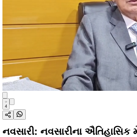
4
નવસારી: નવસારીના ઐતિહાસિક મે