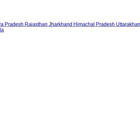
a Pradesh
Rajasthan
Jharkhand
Himachal Pradesh
Uttarakha
la