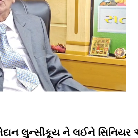
દાન લુન્સીકૂય ને લઈને સિનિયર એ