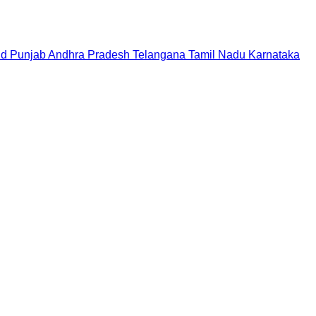
nd
Punjab
Andhra Pradesh
Telangana
Tamil Nadu
Karnataka