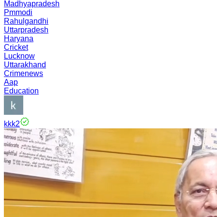
Madhyapradesh
Pmmodi
Rahulgandhi
Uttarpradesh
Haryana
Cricket
Lucknow
Uttarakhand
Crimenews
Aap
Education
kkk2