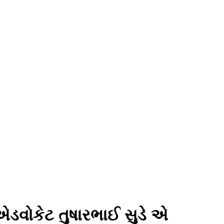
ડવોકેટ તુષારભાઈ સુડે એ