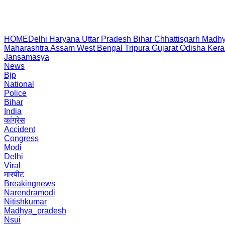
HOME
Delhi
Haryana
Uttar Pradesh
Bihar
Chhattisgarh
Madhy
Maharashtra
Assam
West Bengal
Tripura
Gujarat
Odisha
Kera
Jansamasya
News
Bjp
National
Police
Bihar
India
कांग्रेस
Accident
Congress
Modi
Delhi
Viral
मारपीट
Breakingnews
Narendramodi
Nitishkumar
Madhya_pradesh
Nsui