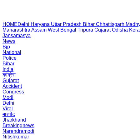
HOME
Delhi
Haryana
Uttar Pradesh
Bihar
Chhattisgarh
Madhy
Maharashtra
Assam
West Bengal
Tripura
Gujarat
Odisha
Kera
Jansamasya
News
Bjp
National
Police
Bihar
India
कांग्रेस
Gujarat
Accident
Congress
Modi
Delhi
Viral
मारपीट
Jharkhand
Breakingnews
Narendramodi
Nitishkumar