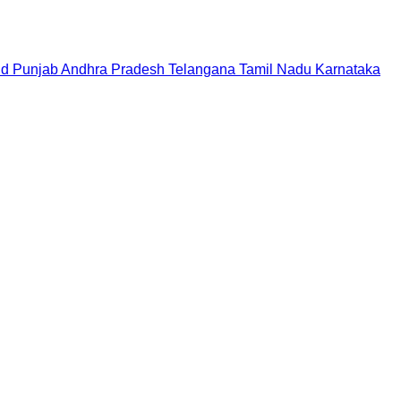
nd
Punjab
Andhra Pradesh
Telangana
Tamil Nadu
Karnataka