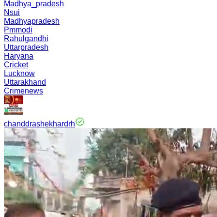
Madhya_pradesh
Nsui
Madhyapradesh
Pmmodi
Rahulgandhi
Uttarpradesh
Haryana
Cricket
Lucknow
Uttarakhand
Crimenews
chanddrashekhardrh