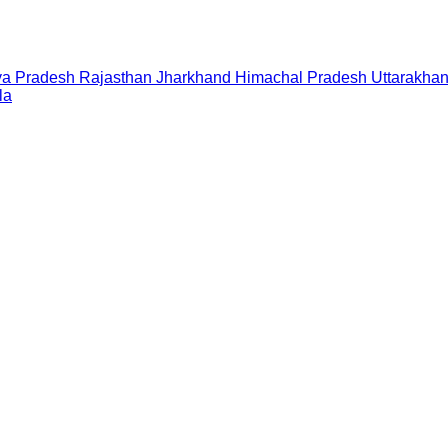
a Pradesh
Rajasthan
Jharkhand
Himachal Pradesh
Uttarakha
la