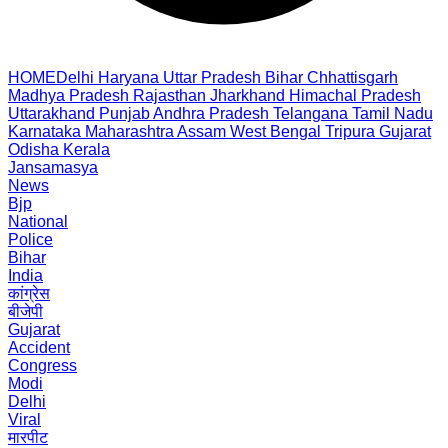
HOME
Delhi
Haryana
Uttar Pradesh
Bihar
Chhattisgarh
Madhya Pradesh
Rajasthan
Jharkhand
Himachal Pradesh
Uttarakhand
Punjab
Andhra Pradesh
Telangana
Tamil Nadu
Karnataka
Maharashtra
Assam
West Bengal
Tripura
Gujarat
Odisha
Kerala
Jansamasya
News
Bjp
National
Police
Bihar
India
कांग्रेस
बीजेपी
Gujarat
Accident
Congress
Modi
Delhi
Viral
मारपीट