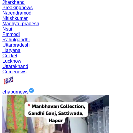
Jharkhand
Breakingnews
Narendramodi
Nitishkumar
Madhya_pradesh
Nsui
Pmmodi
Rahulgandhi
Uttarpradesh
Haryana
Cricket
Lucknow
Uttarakhand
Crimenews
ehapurnews