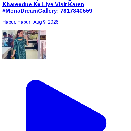
Khareedne Ke Liye Visit Karen
#MonaDreamGallery: 7817840559
Hapur, Hapur | Aug 9, 2026