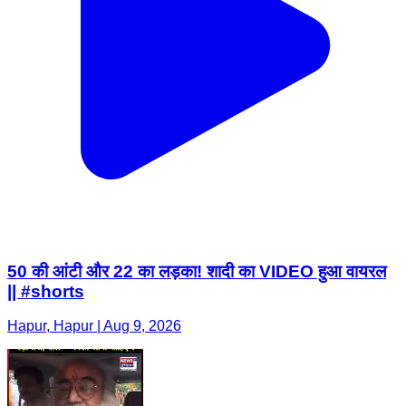
50 की आंटी और 22 का लड़का! शादी का VIDEO हुआ वायरल
|| #shorts
Hapur, Hapur | Aug 9, 2026