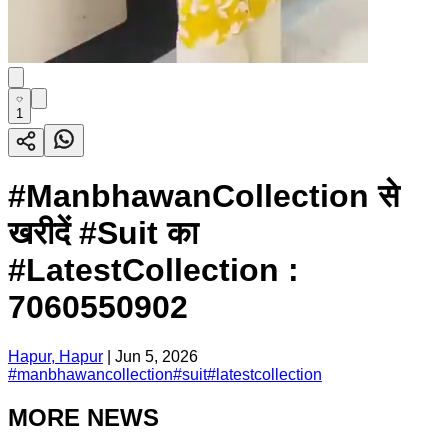
1
#ManbhawanCollection से
खरीदें #Suit का
#LatestCollection :
7060550902
Hapur, Hapur
|
Jun 5, 2026
#
manbhawancollection
#
suit
#
latestcollection
MORE NEWS