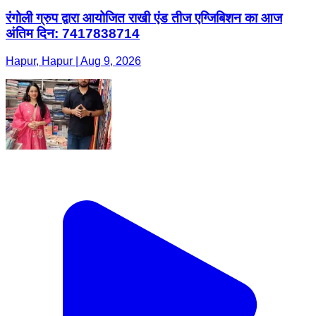
रंगोली ग्रुप द्वारा आयोजित राखी एंड तीज एग्जिबिशन का आज
अंतिम दिन: 7417838714
Hapur, Hapur | Aug 9, 2026