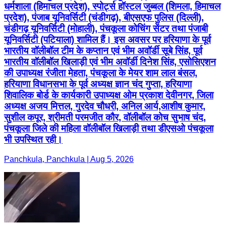
धर्मशाला (हिमाचल प्रदेश), स्पोर्ट्स हॉस्टल जुब्बल (शिमला, हिमाचल
प्रदेश), पंजाब यूनिवर्सिटी (चंडीगढ़), बीएसएफ पुलिस (दिल्ली),
चंडीगढ़ यूनिवर्सिटी (मोहाली), पंचकूला कोचिंग सेंटर तथा पंजाबी
यूनिवर्सिटी (पटियाला) शामिल हैं। इस अवसर पर हरियाणा के पूर्व
भारतीय वॉलीबॉल टीम के कप्तान एवं भीम अवॉर्डी सूबे सिंह, पूर्व
भारतीय वॉलीबॉल खिलाड़ी एवं भीम अवॉर्डी दिनेश सिंह, एसोसिएशन
की उपाध्यक्ष रंजीता मेहता, पंचकूला के मेयर शाम लाल बंसल,
हरियाणा विधानसभा के पूर्व अध्यक्ष ज्ञान चंद गुप्ता, हरियाणा
शिवालिक बोर्ड के कार्यकारी उपाध्यक्ष ओम प्रकाश देवीनगर, जिला
अध्यक्ष अजय मित्तल, गुरदेव चौधरी, अनिल आर्य,आशीष कुमार,
सुशील कपूर, श्रीमती परमजीत कौर, वॉलीबॉल कोच सुभाष चंद,
पंचकूला जिले की महिला वॉलीबॉल खिलाड़ी तथा डीएसओ पंचकूला
भी उपस्थित रही।
Panchkula, Panchkula | Aug 5, 2026