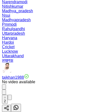
Narendramodi
Nitishkumar
Madhya_pradesh
Nsui
Madhyapradesh
Pmmodi
Rahulgandhi
Uttarpradesh
Haryana
Hardoi
Cricket
Lucknow
Uttarakhand
लखनऊ
tajkhan1988
No video available
2