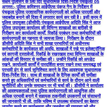
पुलिस उपायुक्त कार्यालय की विभिन्न शाखाओं का बारीकी से
निरीक्षण कर कार्यालयी कार्यों, रिकॉर्ड प्रबंधन तथा कर्मचारियों की
कार्यप्रणाली का गहनता से जायजा लिया। निरीक्षण के दौरान
डीसीपी अदिति सिंह ने सभी शाखा प्रभारियों एवं अधीनस्थ
कर्मचारियों के कार्यकाल की अवधि, शाखाओं में रखे गए इलेक्ट्रॉनिक
एवं कागजी दस्तावेजों, रिकॉर्ड के रखरखाव तथा विभिन्न शाखाओं के
आंकड़ों की विस्तार से समीक्षा की। उन्होंने रिकॉर्ड को अपडेट
रखने, कार्यालयी कार्यों में पारदर्शिता बनाए रखने तथा समयबद्ध एवं
प्रभावी ढंग से कार्य सुनिश्चित करने के लिए आवश्यक सुधारात्मक
दिशा-निर्देश दिए। साथ ही शाखाओं के दैनिक कार्यों की समीक्षा
करते हुए अधिकारियों एवं कर्मचारियों से कार्य के दौरान आने वाली
चुनौतियों और उनके समाधान पर भी चर्चा की। डीसीपी ने कार्यालय
की आवश्यकताओं तथा पुलिस कार्यप्रणाली को आधुनिक और
अधिक प्रभावी बनाने में सहायक तकनीकी उपकरणों एवं संसाधनों
की जानकारी भी ली, ताकि भविष्य में उपलब्ध संसाधनों का बेहतर
उपयोग करते हुए कार्यक्षमता और जनसेवा की गुणवत्ता को और
अधिक सुदृढ़ किया जा सके। निरीक्षण के दौरान डीसीपी ने कार्यालय
में आने वाले नागरिकों के बैठने की व्यवस्था, साफ-सफाई तथा अन्य
मूलभूत सुविधाओं का भी निरीक्षण किया और उन्हें बेहतर बनाए रखने
के निर्देश भी दिए। डीसीपी अदिति सिंह ने स्पष्ट निर्देश दिए कि
ड्यूटी के दौरान किसी भी प्रकार की लापरवाही बर्दाश्त नहीं की