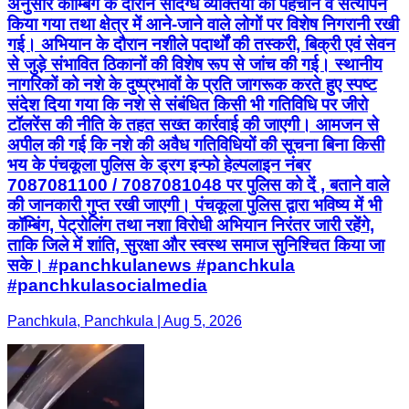
अनुसार कॉम्बिंग के दौरान संदिग्ध व्यक्तियों की पहचान व सत्यापन
किया गया तथा क्षेत्र में आने-जाने वाले लोगों पर विशेष निगरानी रखी
गई। अभियान के दौरान नशीले पदार्थों की तस्करी, बिक्री एवं सेवन
से जुड़े संभावित ठिकानों की विशेष रूप से जांच की गई। स्थानीय
नागरिकों को नशे के दुष्प्रभावों के प्रति जागरूक करते हुए स्पष्ट
संदेश दिया गया कि नशे से संबंधित किसी भी गतिविधि पर जीरो
टॉलरेंस की नीति के तहत सख्त कार्रवाई की जाएगी। आमजन से
अपील की गई कि नशे की अवैध गतिविधियों की सूचना बिना किसी
भय के पंचकूला पुलिस के ड्रग इन्फो हेल्पलाइन नंबर
7087081100 / 7087081048 पर पुलिस को दें , बताने वाले
की जानकारी गुप्त रखी जाएगी। पंचकूला पुलिस द्वारा भविष्य में भी
कॉम्बिंग, पेट्रोलिंग तथा नशा विरोधी अभियान निरंतर जारी रहेंगे,
ताकि जिले में शांति, सुरक्षा और स्वस्थ समाज सुनिश्चित किया जा
सके। #panchkulanews #panchkula
#panchkulasocialmedia
Panchkula, Panchkula | Aug 5, 2026