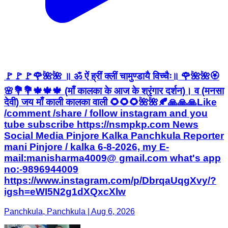
🚩🚩🚩🌹🌺🌺 ॥ ॐ ऐं ह्रीं क्लीं चामुण्डायै विच्चैः॥ 🌹🌺🌺🏵️
🌸💐💐🍁🍁🍁 (माँ कालका के आज के श्रृंगार दर्शन)। व (मनसा
देवी) जय माँ काली कालका वाली 🌻🌻🌻🌺🌺🍂🙏🙏🙏Like
/comment /share / follow instagram and you
tube subscribe https://nsmpkp.com News
Social Media Pinjore Kalka Panchkula Reporter
mani Pinjore / kalka 6-8-2026, my E-
mail:manisharma4009@ gmail.com what's app
no:-9896944009
https://www.instagram.com/p/DbrqaUqgXvy/?
igsh=eWI5N2g1dXQxcXlw
Panchkula, Panchkula | Aug 6, 2026