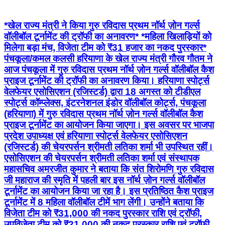
*खेल राज्य मंत्री ने किया गुरु रविदास प्रथम नॉर्थ ज़ोन गर्ल्स
वॉलीबॉल टूर्नामेंट की ट्रॉफी का अनावरण* *महिला खिलाड़ियों को
मिलेगा बड़ा मंच, विजेता टीम को ₹31 हजार का नकद पुरस्कार*
पंचकूला/कमल कलसी हरियाणा के खेल राज्य मंत्री गौरव गौतम ने
आज पंचकूला में गुरु रविदास प्रथम नॉर्थ ज़ोन गर्ल्स वॉलीबॉल कैश
प्राइज टूर्नामेंट की ट्रॉफी का अनावरण किया। हरियाणा स्पोर्ट्स
वेलफेयर एसोसिएशन (रजिस्टर्ड) द्वारा 18 अगस्त को टीडीएल
स्पोर्ट्स कॉम्प्लेक्स, इंटरनेशनल इंडोर वॉलीबॉल कोर्ट्स, पंचकूला
(हरियाणा) में गुरु रविदास प्रथम नॉर्थ ज़ोन गर्ल्स वॉलीबॉल कैश
प्राइज टूर्नामेंट का आयोजन किया जाएगा। इस अवसर पर भाजपा
प्रदेश उपाध्यक्ष एवं हरियाणा स्पोर्ट्स वेलफेयर एसोसिएशन
(रजिस्टर्ड) की चेयरपर्सन श्रीमती लतिका शर्मा भी उपस्थित रहीं।
एसोसिएशन की चेयरपर्सन श्रीमती लतिका शर्मा एवं संस्थापक
महासचिव अमरजीत कुमार ने बताया कि संत शिरोमणि गुरु रविदास
जी महाराज की स्मृति में पहली बार इस नॉर्थ ज़ोन गर्ल्स वॉलीबॉल
टूर्नामेंट का आयोजन किया जा रहा है। इस प्रतिष्ठित कैश प्राइज
टूर्नामेंट में 8 महिला वॉलीबॉल टीमें भाग लेंगी। उन्होंने बताया कि
विजेता टीम को ₹31,000 की नकद पुरस्कार राशि एवं ट्रॉफी,
उपविजेता टीम को ₹21,000 की नकद पुरस्कार राशि एवं ट्रॉफी