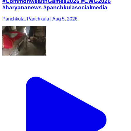
#CommonwealthGames2026 #CWG2026
#haryananews #panchkulasocialmedia
Panchkula, Panchkula | Aug 5, 2026