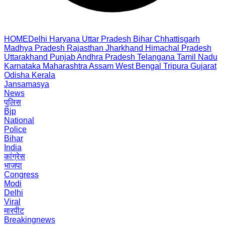
HOME
Delhi
Haryana
Uttar Pradesh
Bihar
Chhattisgarh
Madhya Pradesh
Rajasthan
Jharkhand
Himachal Pradesh
Uttarakhand
Punjab
Andhra Pradesh
Telangana
Tamil Nadu
Karnataka
Maharashtra
Assam
West Bengal
Tripura
Gujarat
Odisha
Kerala
Jansamasya
News
पुलिस
Bjp
National
Police
Bihar
India
कांग्रेस
भाजपा
Congress
Modi
Delhi
Viral
मारपीट
Breakingnews