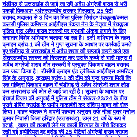
चंडीगढ़ से उत्तराखंड ले जाई जा रही अवैध अंग्रेजी शराब से भरी
पकड़ी पिकअप* *अंतरराज्यीय तस्कर गिरफ्तार, 25 पेटी
बरामद,अदालत से 3 दिन का मिला पुलिस रिमांड* पंचकूला/कमल
कलसी पुलिस कमिश्नर आईपीएस पंकज नैन के नेतृत्व में पंचकूला
पुलिस द्वारा अवैध शराब तस्करी पर प्रभावी अंकुश लगाने के लिए
लगातार विशेष अभियान चलाया जा रहा है। इसी अभियान के तहत
क्राइम ब्रांच-1 की टीम ने गुप्त सूचना के आधार पर कार्रवाई करते
हुए चंडीगढ़ से उत्तराखंड में अवैध शराब की सप्लाई करने वाले एक
अंतरराज्यीय तस्कर को गिरफ्तार कर उसके कब्जे से भारी मात्रा में
अवैध अंग्रेजी शराब और तस्करी में प्रयुक्त पिकअप वाहन बरामद
कर जब्त किया है। डीसीपी क्राइम एंड ट्रैफिक आईपीएस अमरिंदर
सिंह के अनुसार, क्राइम ब्रांच-1 की टीम को गुप्त सूचना मिली कि
एक महिंद्रा पिकअप वाहन में चंडीगढ़ से अवैध अंग्रेजी शराब लोड
कर उत्तराखंड की ओर ले जाई जा रही है। सूचना के आधार पर
इंचार्ज विजय की अगुवाई में पुलिस टीम ने सेक्टर-23/24 के बीच
पुराने डंपिंग ग्राउंड के समीप नाकाबंदी कर संदिग्ध वाहन को रोक
लिया। वाहन चालक ने अपनी पहचान अनुराग उर्फ नीला पुत्र मनोज
कुमार निवासी जिला हरिद्वार (उत्तराखंड), उम्र 21 वर्ष के रूप में
बताई। वाहन की तलाशी लेने पर काली तिरपाल के नीचे छिपाकर
रखी गई इम्पीरियल ब्लू ब्रांड की 25 पेटियां अंग्रेजी शराब बरामद