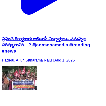
ప్రపంచ రికార్డులకు ఆదివాసీ విద్యార్ధులు.. సమస్యల
పరిష్కారానికి ...? #janasenamedia #trending
#news
Paderu, Alluri Sitharama Raju | Aug 1, 2026