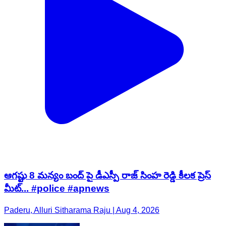
ఆగష్టు 8 మన్యం బంద్ పై డీఎస్పీ రాజ్ సింహ రెడ్డి కీలక ప్రెస్
మీట్... #police #apnews
Paderu, Alluri Sitharama Raju | Aug 4, 2026