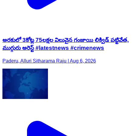
అరకులో 3కోట్ల 75లక్షల విలువైన గంజాయి లిక్విడ్ పట్టివేత,
ముగ్గురు అరెస్ట్ #latestnews #crimenews
Paderu, Alluri Sitharama Raju | Aug 6, 2026