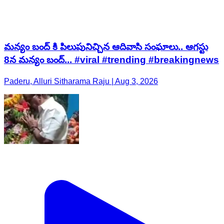
మన్యం బంద్ కి పిలుపునిచ్చిన ఆదివాసి సంఘాలు.. ఆగస్టు
8న మన్యం బంద్... #viral #trending #breakingnews
Paderu, Alluri Sitharama Raju | Aug 3, 2026