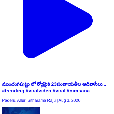
ముంచంగిపుట్టు లో రోడ్లపైకి 23పంచాయతీల ఆదివాసీలు...
#trending #viralvideo #viral #nirasana
Paderu, Alluri Sitharama Raju | Aug 3, 2026