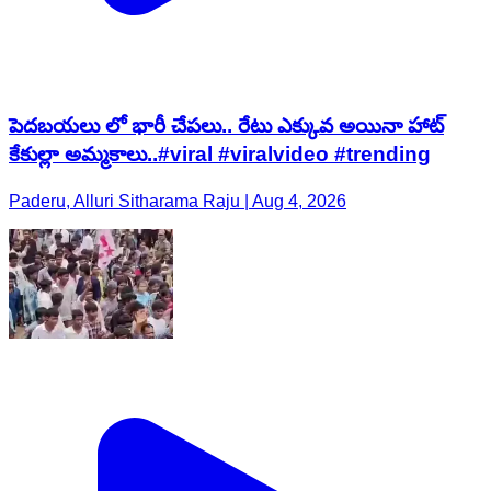
పెదబయలు లో భారీ చేపలు.. రేటు ఎక్కువ అయినా హాట్
కేకుల్లా అమ్మకాలు..#viral #viralvideo #trending
Paderu, Alluri Sitharama Raju | Aug 4, 2026