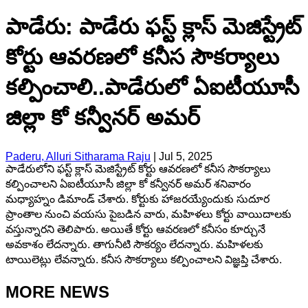
పాడేరు: పాడేరు ఫస్ట్ క్లాస్ మెజిస్ట్రేట్
కోర్టు ఆవరణలో కనీస సౌకర్యాలు
కల్పించాలి..పాడేరులో ఏఐటీయూసీ
జిల్లా కో కన్వీనర్ అమర్
Paderu, Alluri Sitharama Raju
|
Jul 5, 2025
పాడేరులోని ఫస్ట్ క్లాస్ మెజిస్ట్రేట్ కోర్టు ఆవరణలో కనీస సౌకర్యాలు
కల్పించాలని ఏఐటీయూసీ జిల్లా కో కన్వీనర్ అమర్ శనివారం
మధ్యాహ్నం డిమాండ్ చేశారు. కోర్టుకు హాజరయ్యేందుకు సుదూర
ప్రాంతాల నుంచి వయసు పైబడిన వారు, మహిళలు కోర్టు వాయిదాలకు
వస్తున్నారని తెలిపారు. అయితే కోర్టు ఆవరణలో కనీసం కూర్చునే
అవకాశం లేదన్నారు. తాగునీటి సౌకర్యం లేదన్నారు. మహిళలకు
టాయిలెట్లు లేవన్నారు. కనీస సౌకర్యాలు కల్పించాలని విజ్ఞప్తి చేశారు.
MORE NEWS