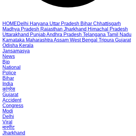
HOME
Delhi
Haryana
Uttar Pradesh
Bihar
Chhattisgarh
Madhya Pradesh
Rajasthan
Jharkhand
Himachal Pradesh
Uttarakhand
Punjab
Andhra Pradesh
Telangana
Tamil Nadu
Karnataka
Maharashtra
Assam
West Bengal
Tripura
Gujarat
Odisha
Kerala
Jansamasya
News
Bjp
National
Police
Bihar
India
कांग्रेस
Gujarat
Accident
Congress
Modi
Delhi
Viral
मारपीट
Jharkhand