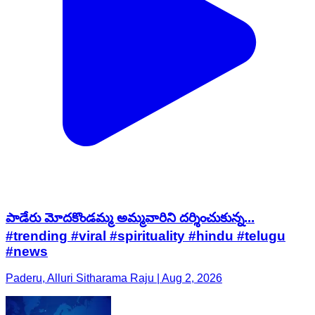
పాడేరు మోదకొండమ్మ అమ్మవారిని దర్శించుకున్న...
#trending #viral #spirituality #hindu #telugu
#news
Paderu, Alluri Sitharama Raju | Aug 2, 2026