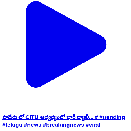
పాడేరు లో CITU ఆధ్వర్యంలో భారీ ర్యాలీ... # #trending
#telugu #news #breakingnews #viral
Paderu, Alluri Sitharama Raju | Jul 31, 2026