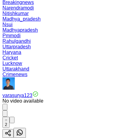
Breakingnews
Narendramodi
Nitishkumar
Madhya_pradesh
Nsui
Madhyapradesh
Pmmodi
Rahulgandhi
Uttarpradesh
Haryana
Cricket
Lucknow
Uttarakhand
Crimenews
varasurya123
No video available
2