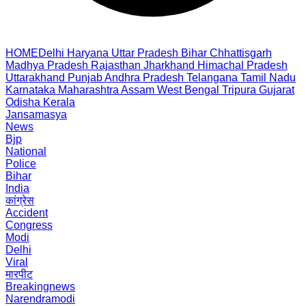
HOME
Delhi
Haryana
Uttar Pradesh
Bihar
Chhattisgarh
Madhya Pradesh
Rajasthan
Jharkhand
Himachal Pradesh
Uttarakhand
Punjab
Andhra Pradesh
Telangana
Tamil Nadu
Karnataka
Maharashtra
Assam
West Bengal
Tripura
Gujarat
Odisha
Kerala
Jansamasya
News
Bjp
National
Police
Bihar
India
कांग्रेस
Accident
Congress
Modi
Delhi
Viral
मारपीट
Breakingnews
Narendramodi