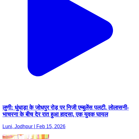
लुणी: धुंधाड़ा के जोधपुर रोड़ पर निजी एम्बुलेंस पलटी, लोलासनी-
भाचरना के बीच देर रात हुआ हादसा, एक युवक घायल
Luni, Jodhpur | Feb 15, 2026