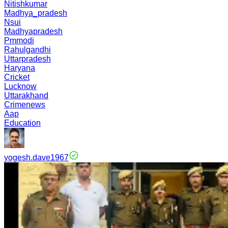
Nitishkumar
Madhya_pradesh
Nsui
Madhyapradesh
Pmmodi
Rahulgandhi
Uttarpradesh
Haryana
Cricket
Lucknow
Uttarakhand
Crimenews
Aap
Education
yogesh.dave1967