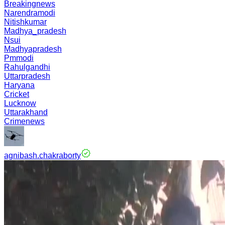
Breakingnews
Narendramodi
Nitishkumar
Madhya_pradesh
Nsui
Madhyapradesh
Pmmodi
Rahulgandhi
Uttarpradesh
Haryana
Cricket
Lucknow
Uttarakhand
Crimenews
agnibash.chakraborty