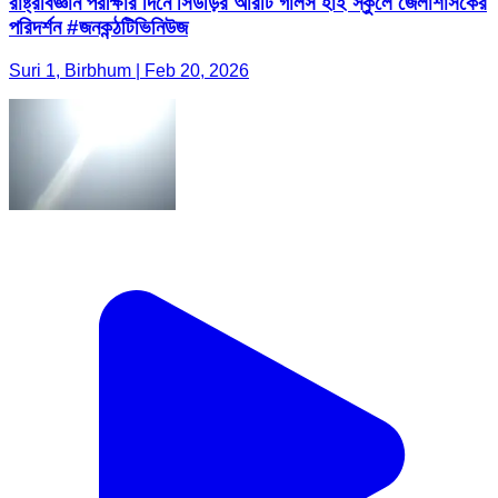
রাষ্ট্রবিজ্ঞান পরীক্ষার দিনে সিউড়ির আরটি গার্লস হাই স্কুলে জেলাশাসকের
পরিদর্শন #জনকন্ঠটিভিনিউজ
Suri 1, Birbhum | Feb 20, 2026