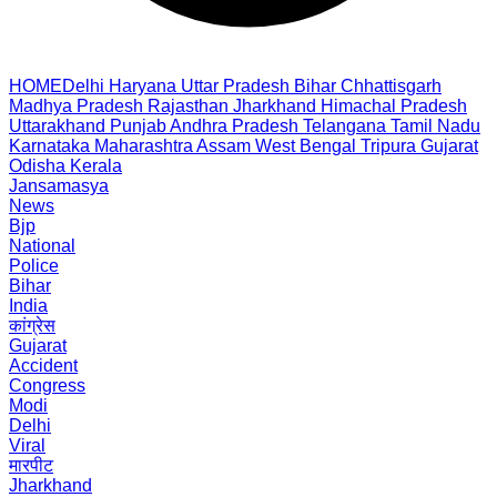
HOME
Delhi
Haryana
Uttar Pradesh
Bihar
Chhattisgarh
Madhya Pradesh
Rajasthan
Jharkhand
Himachal Pradesh
Uttarakhand
Punjab
Andhra Pradesh
Telangana
Tamil Nadu
Karnataka
Maharashtra
Assam
West Bengal
Tripura
Gujarat
Odisha
Kerala
Jansamasya
News
Bjp
National
Police
Bihar
India
कांग्रेस
Gujarat
Accident
Congress
Modi
Delhi
Viral
मारपीट
Jharkhand