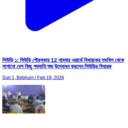
সিউড়ি ১: সিউড়ি পৌরসভার 12 নাম্বার ওয়ার্ডে বিধায়কের তহবিল থেকে
লাগানো বেশ কিছু পথবাতি শুভ উদ্বোধন করলেন সিউড়ির বিধায়ক
Suri 1, Birbhum | Feb 19, 2026