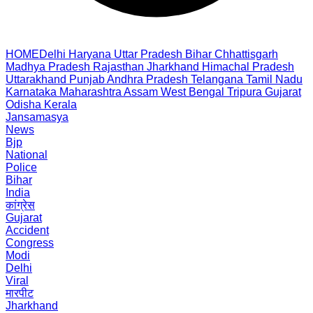
HOME
Delhi
Haryana
Uttar Pradesh
Bihar
Chhattisgarh
Madhya Pradesh
Rajasthan
Jharkhand
Himachal Pradesh
Uttarakhand
Punjab
Andhra Pradesh
Telangana
Tamil Nadu
Karnataka
Maharashtra
Assam
West Bengal
Tripura
Gujarat
Odisha
Kerala
Jansamasya
News
Bjp
National
Police
Bihar
India
कांग्रेस
Gujarat
Accident
Congress
Modi
Delhi
Viral
मारपीट
Jharkhand