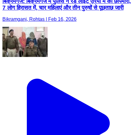
बिक्रमगंज: बिक्रमगंज में पुलिस ने रेड लाइट एरिया में की छापेमारी,
7 लोग हिरासत में, चार महिलाएं और तीन पुरुषों से पूछताछ जारी
Bikramganj, Rohtas | Feb 16, 2026