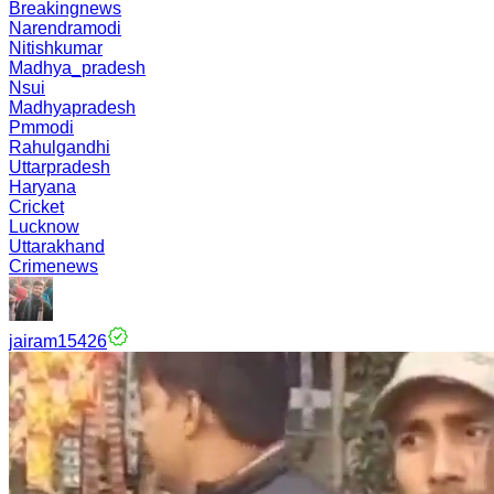
Breakingnews
Narendramodi
Nitishkumar
Madhya_pradesh
Nsui
Madhyapradesh
Pmmodi
Rahulgandhi
Uttarpradesh
Haryana
Cricket
Lucknow
Uttarakhand
Crimenews
jairam15426