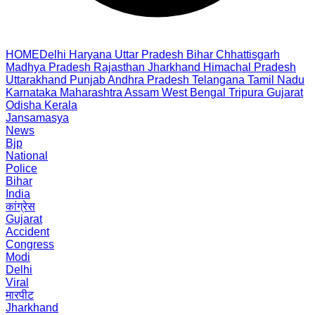
HOME
Delhi
Haryana
Uttar Pradesh
Bihar
Chhattisgarh
Madhya Pradesh
Rajasthan
Jharkhand
Himachal Pradesh
Uttarakhand
Punjab
Andhra Pradesh
Telangana
Tamil Nadu
Karnataka
Maharashtra
Assam
West Bengal
Tripura
Gujarat
Odisha
Kerala
Jansamasya
News
Bjp
National
Police
Bihar
India
कांग्रेस
Gujarat
Accident
Congress
Modi
Delhi
Viral
मारपीट
Jharkhand