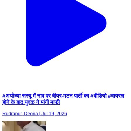
#अयोध्या सरयू में नाव पर बीयर-मटन पार्टी का #वीडियो #वायरल
होने के बाद युवक ने मांगी माफी
Rudrapur, Deoria | Jul 19, 2026