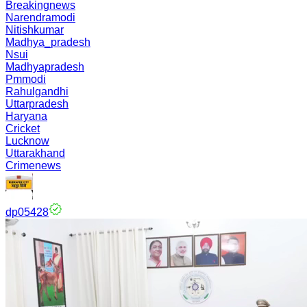
Breakingnews
Narendramodi
Nitishkumar
Madhya_pradesh
Nsui
Madhyapradesh
Pmmodi
Rahulgandhi
Uttarpradesh
Haryana
Cricket
Lucknow
Uttarakhand
Crimenews
dp05428