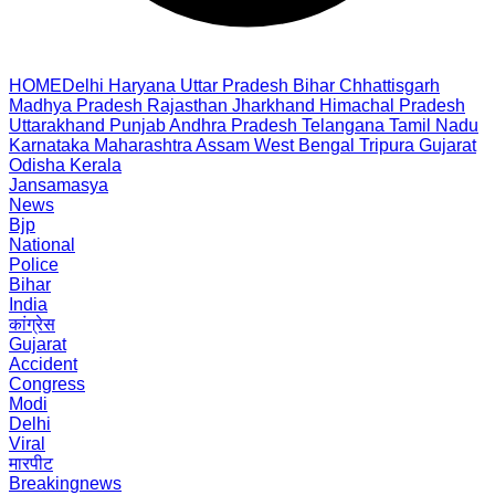
HOME
Delhi
Haryana
Uttar Pradesh
Bihar
Chhattisgarh
Madhya Pradesh
Rajasthan
Jharkhand
Himachal Pradesh
Uttarakhand
Punjab
Andhra Pradesh
Telangana
Tamil Nadu
Karnataka
Maharashtra
Assam
West Bengal
Tripura
Gujarat
Odisha
Kerala
Jansamasya
News
Bjp
National
Police
Bihar
India
कांग्रेस
Gujarat
Accident
Congress
Modi
Delhi
Viral
मारपीट
Breakingnews