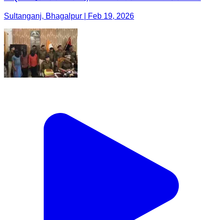
Sultanganj, Bhagalpur | Feb 19, 2026