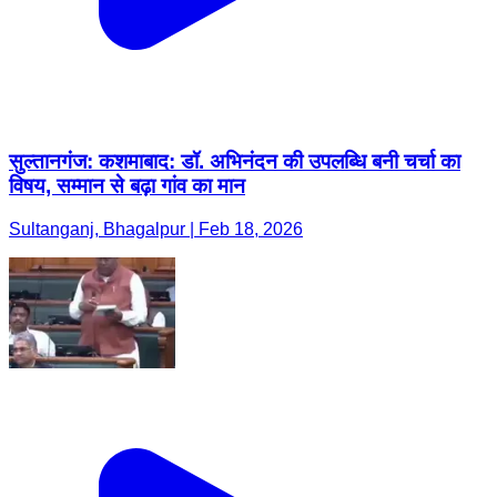
सुल्तानगंज: कशमाबाद: डॉ. अभिनंदन की उपलब्धि बनी चर्चा का
विषय, सम्मान से बढ़ा गांव का मान
Sultanganj, Bhagalpur | Feb 18, 2026