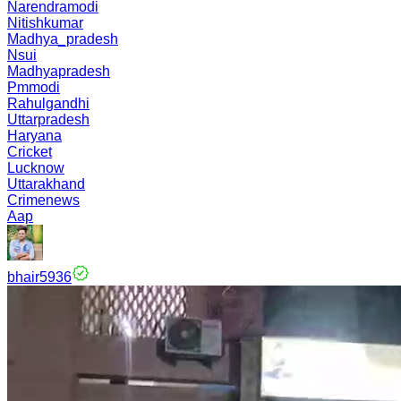
Narendramodi
Nitishkumar
Madhya_pradesh
Nsui
Madhyapradesh
Pmmodi
Rahulgandhi
Uttarpradesh
Haryana
Cricket
Lucknow
Uttarakhand
Crimenews
Aap
bhair5936