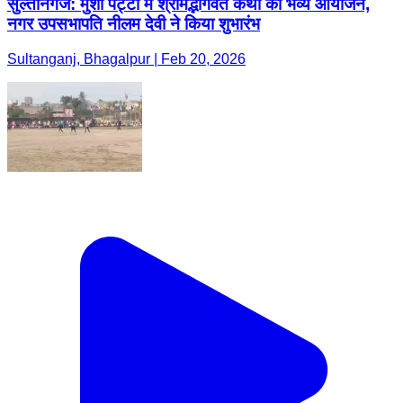
सुल्तानगंज: मुंशी पट्टी में श्रीमद्भागवत कथा का भव्य आयोजन,
नगर उपसभापति नीलम देवी ने किया शुभारंभ
Sultanganj, Bhagalpur | Feb 20, 2026