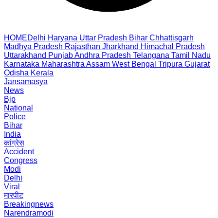
HOME
Delhi
Haryana
Uttar Pradesh
Bihar
Chhattisgarh
Madhya Pradesh
Rajasthan
Jharkhand
Himachal Pradesh
Uttarakhand
Punjab
Andhra Pradesh
Telangana
Tamil Nadu
Karnataka
Maharashtra
Assam
West Bengal
Tripura
Gujarat
Odisha
Kerala
Jansamasya
News
Bjp
National
Police
Bihar
India
कांग्रेस
Accident
Congress
Modi
Delhi
Viral
मारपीट
Breakingnews
Narendramodi