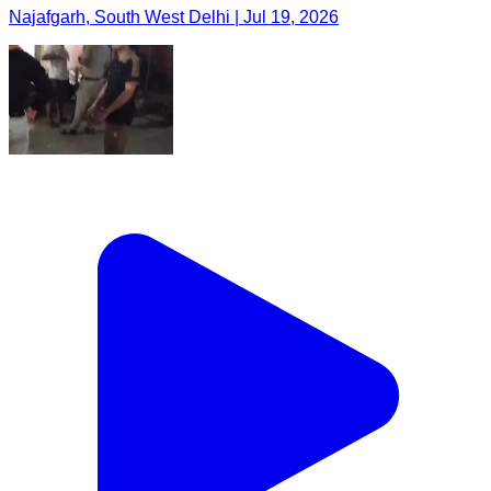
Najafgarh, South West Delhi | Jul 19, 2026