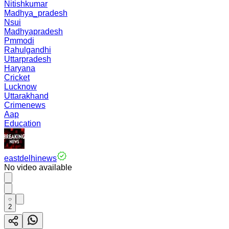
Nitishkumar
Madhya_pradesh
Nsui
Madhyapradesh
Pmmodi
Rahulgandhi
Uttarpradesh
Haryana
Cricket
Lucknow
Uttarakhand
Crimenews
Aap
Education
eastdelhinews
No video available
2