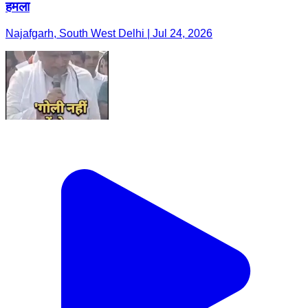
हमला
Najafgarh, South West Delhi | Jul 24, 2026