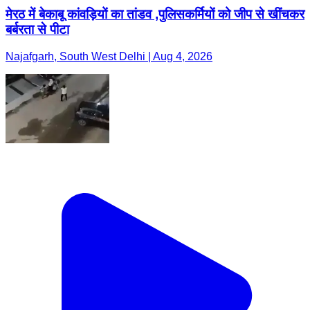
मेरठ में बेकाबू कांवड़ियों का तांडव ,पुलिसकर्मियों को जीप से खींचकर
बर्बरता से पीटा
Najafgarh, South West Delhi | Aug 4, 2026