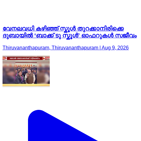
വേനലവധി കഴിഞ്ഞ് സ്കൂൾ തുറക്കാനിരിക്കെ
ദുബായിൽ ‘ബാക്ക് ടു സ്കൂൾ’ ഓഫറുകൾ സജീവം
Thiruvananthapuram, Thiruvananthapuram | Aug 9, 2026