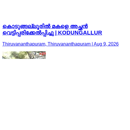
കൊടുങ്ങല്ലൂരിൽ മകളെ അച്ഛൻ
വെട്ടിപ്പരിക്കേൽപ്പിച്ചു | KODUNGALLUR
Thiruvananthapuram, Thiruvananthapuram | Aug 9, 2026