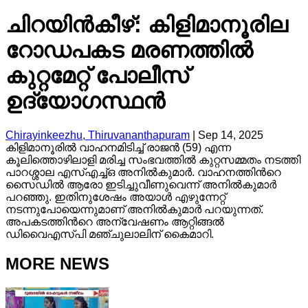
ചിറയിൻകീഴ്: കിളിമാനൂരില
റോഡപകട മരണത്തിൽ
കുറ്റമേറ്റ് പോലീസ്
ഉദ്യോഗസ്ഥൻ
Chirayinkeezhu, Thiruvananthapuram
|
Sep 14, 2025
കിളിമാനൂരിൽ വാഹനമിടിച്ച് രാജൻ (59) എന്ന
കൂലിത്തൊഴിലാളി മരിച്ച സംഭവത്തിൽ കുറ്റസമ്മതം നടത്തി
പാറശ്ശാല എസ്എച്ച്ഒ അനിൽകുമാർ. വാഹനത്തിന്‍റെ
സൈഡിൽ ആരോ ഇടിച്ചുവീണുവെന്ന് അനിൽകുമാർ
പറഞ്ഞു. ഇതിനുശേഷം അയാള്‍ എഴുന്നേറ്റ്
നടന്നുപോയെന്നുമാണ് അനിൽകുമാര്‍ പറയുന്നത്.
അപകടത്തിന്‍റെ അന്വേഷണം ആറ്റിങ്ങൽ
ഡിവൈഎസ്‍പി മഞ്ചുലാലിന് കൈമാറി.
MORE NEWS