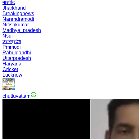
मारपीट
Jharkhand
Breakingnews
Narendramodi
Nitishkumar
Madhya_pradesh
Nsui
उत्तरप्रदेश
Pmmodi
Rahulgandhi
Uttarpradesh
Haryana
Cricket
Lucknow
chuttuvattam