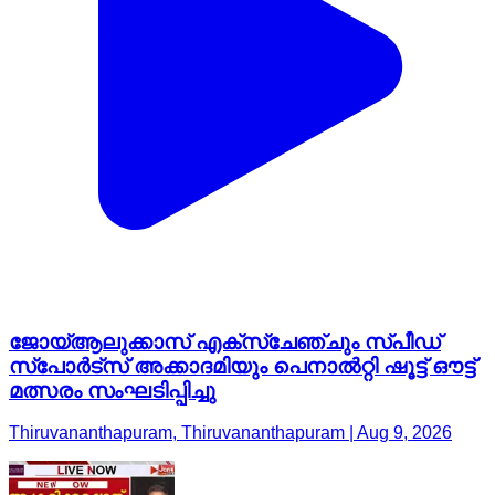
ജോയ്ആലുക്കാസ് എക്സ്ചേഞ്ചും സ്പീഡ്
സ്പോർട്സ് അക്കാദമിയും പെനാൽറ്റി ഷൂട്ട് ഔട്ട്
മത്സരം സംഘടിപ്പിച്ചു
Thiruvananthapuram, Thiruvananthapuram | Aug 9, 2026