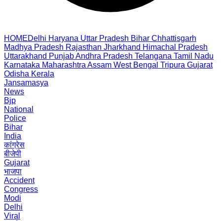
HOME
Delhi
Haryana
Uttar Pradesh
Bihar
Chhattisgarh
Madhya Pradesh
Rajasthan
Jharkhand
Himachal Pradesh
Uttarakhand
Punjab
Andhra Pradesh
Telangana
Tamil Nadu
Karnataka
Maharashtra
Assam
West Bengal
Tripura
Gujarat
Odisha
Kerala
Jansamasya
News
Bjp
National
Police
Bihar
India
कांग्रेस
बीजेपी
Gujarat
भाजपा
Accident
Congress
Modi
Delhi
Viral