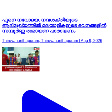
പൂനെ നവോദയ, നവശക്തിയുടെ
ആഭിമുഖ്യത്തിൽ മലയാളികളുടെ ഭവനങ്ങളിൽ
സമ്പൂർണ്ണ രാമായണ പാരായണം
Thiruvananthapuram, Thiruvananthapuram | Aug 9, 2026