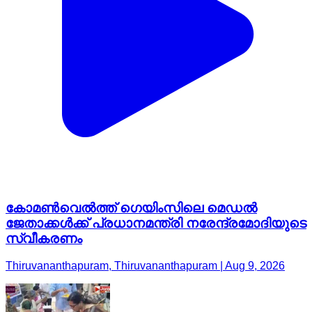
കോമണ്‍വെല്‍ത്ത് ഗെയിംസിലെ മെഡല്‍
ജേതാക്കള്‍ക്ക് പ്രധാനമന്ത്രി നരേന്ദ്രമോദിയുടെ
സ്വീകരണം
Thiruvananthapuram, Thiruvananthapuram | Aug 9, 2026