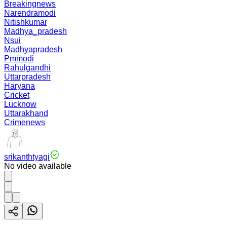
Breakingnews
Narendramodi
Nitishkumar
Madhya_pradesh
Nsui
Madhyapradesh
Pmmodi
Rahulgandhi
Uttarpradesh
Haryana
Cricket
Lucknow
Uttarakhand
Crimenews
srikanthtyagi
No video available