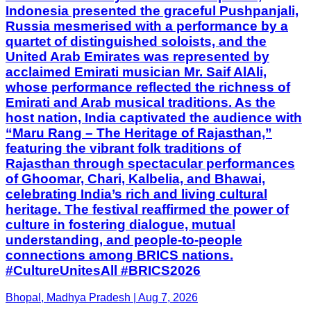
Indonesia presented the graceful Pushpanjali,
Russia mesmerised with a performance by a
quartet of distinguished soloists, and the
United Arab Emirates was represented by
acclaimed Emirati musician Mr. Saif AlAli,
whose performance reflected the richness of
Emirati and Arab musical traditions. As the
host nation, India captivated the audience with
“Maru Rang – The Heritage of Rajasthan,”
featuring the vibrant folk traditions of
Rajasthan through spectacular performances
of Ghoomar, Chari, Kalbelia, and Bhawai,
celebrating India’s rich and living cultural
heritage. The festival reaffirmed the power of
culture in fostering dialogue, mutual
understanding, and people-to-people
connections among BRICS nations.
#CultureUnitesAll #BRICS2026
Bhopal, Madhya Pradesh | Aug 7, 2026