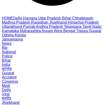
HOME
Delhi
Haryana
Uttar Pradesh
Bihar
Chhattisgarh
Madhya Pradesh
Rajasthan
Jharkhand
Himachal Pradesh
Uttarakhand
Punjab
Andhra Pradesh
Telangana
Tamil Nadu
Karnataka
Maharashtra
Assam
West Bengal
Tripura
Gujarat
Odisha
Kerala
Jansamasya
News
Bjp
National
Police
Bihar
India
कांग्रेस
Gujarat
Accident
Congress
Modi
Delhi
Viral
मारपीट
Jharkhand