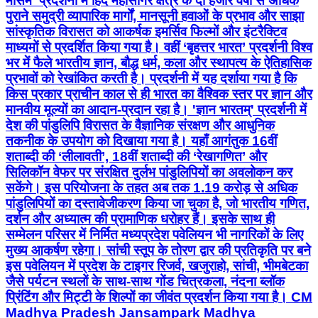
मौसम’ प्रदर्शनी में हिंद महासागर क्षेत्र के दो हजार वर्षों से अधिक
पुराने समुद्री व्यापारिक मार्गों, मानसूनी हवाओं के प्रभाव और साझा
सांस्कृतिक विरासत को आकर्षक इमर्सिव फिल्मों और इंटरैक्टिव
माध्यमों से प्रदर्शित किया गया है। वहीं ‘बृहत्तर भारत’ प्रदर्शनी विश्व
भर में फैले भारतीय ज्ञान, बौद्ध धर्म, कला और स्थापत्य के ऐतिहासिक
प्रभावों को रेखांकित करती है। प्रदर्शनी में यह दर्शाया गया है कि
किस प्रकार प्राचीन काल से ही भारत का वैश्विक स्तर पर ज्ञान और
मानवीय मूल्यों का आदान-प्रदान रहा है। 'ज्ञान भारतम्' प्रदर्शनी में
देश की पांडुलिपि विरासत के वैज्ञानिक संरक्षण और आधुनिक
तकनीक के उपयोग को दिखाया गया है। यहाँ आगंतुक 16वीं
शताब्दी की ‘लीलावती’, 18वीं शताब्दी की ‘रेखागणित’ और
सिलिकॉन वेफर पर संरक्षित दुर्लभ पांडुलिपियों का अवलोकन कर
सकेंगे। इस परियोजना के तहत अब तक 1.19 करोड़ से अधिक
पांडुलिपियों का दस्तावेजीकरण किया जा चुका है, जो भारतीय गणित,
दर्शन और अध्यात्म की प्रामाणिक धरोहर हैं। इसके साथ ही
सम्मेलन परिसर में निर्मित मध्यप्रदेश पवेलियन भी नागरिकों के लिए
मुख्य आकर्षण रहेगा। सांची स्तूप के तोरण द्वार की प्रतिकृति पर बने
इस पवेलियन में प्रदेश के टाइगर रिजर्व, खजुराहो, सांची, भीमबेटका
जैसे पर्यटन स्थलों के साथ-साथ गोंड चित्रकला, नंदना ब्लॉक
प्रिंटिंग और मिट्टी के शिल्पों का जीवंत प्रदर्शन किया गया है। CM
Madhya Pradesh Jansampark Madhya