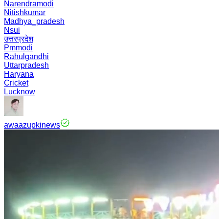
Narendramodi
Nitishkumar
Madhya_pradesh
Nsui
उत्तरप्रदेश
Pmmodi
Rahulgandhi
Uttarpradesh
Haryana
Cricket
Lucknow
awaazupkinews