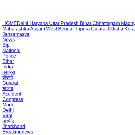
HOME
Delhi
Haryana
Uttar Pradesh
Bihar
Chhattisgarh
Madhy
Maharashtra
Assam
West Bengal
Tripura
Gujarat
Odisha
Kera
Jansamasya
News
Bjp
National
Police
Bihar
India
कांग्रेस
बीजेपी
Gujarat
भाजपा
Accident
Congress
Modi
Delhi
Viral
मारपीट
Jharkhand
Breakingnews