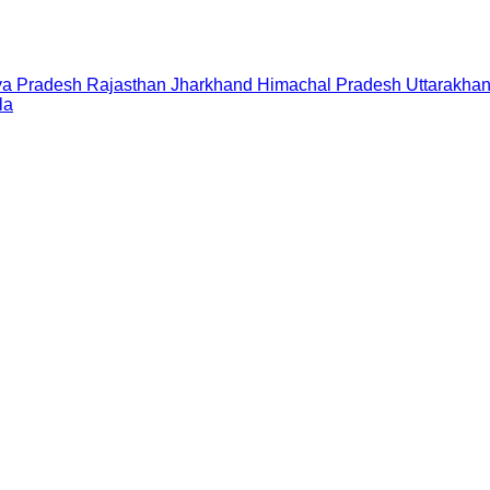
a Pradesh
Rajasthan
Jharkhand
Himachal Pradesh
Uttarakha
la