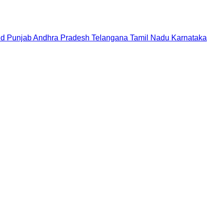
nd
Punjab
Andhra Pradesh
Telangana
Tamil Nadu
Karnataka