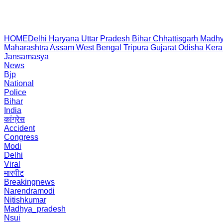
HOME
Delhi
Haryana
Uttar Pradesh
Bihar
Chhattisgarh
Madhy
Maharashtra
Assam
West Bengal
Tripura
Gujarat
Odisha
Kera
Jansamasya
News
Bjp
National
Police
Bihar
India
कांग्रेस
Accident
Congress
Modi
Delhi
Viral
मारपीट
Breakingnews
Narendramodi
Nitishkumar
Madhya_pradesh
Nsui