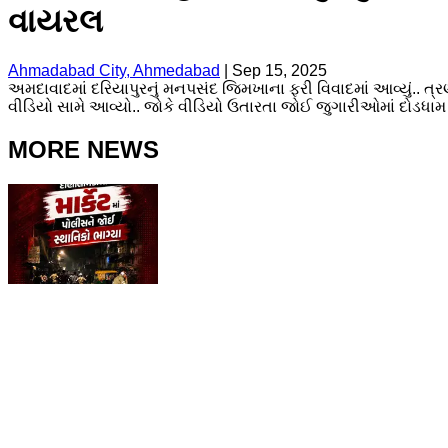
વાયરલ
Ahmadabad City, Ahmedabad
|
Sep 15, 2025
અમદાવાદમાં દરિયાપુરનું મનપસંદ જિમખાના ફરી વિવાદમાં આવ્યું.. ત
વીડિયો સામે આવ્યો.. જોકે વીડિયો ઉતારતા જોઈ જુગારીઓમાં દોડધામ
MORE NEWS