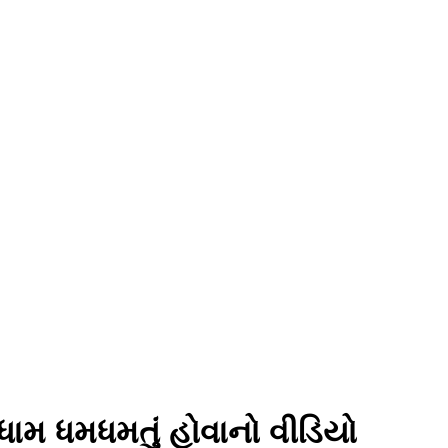
ધામ ધમધમતું હોવાનો વીડિયો