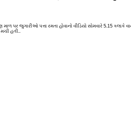
્રણ માળ પર જુગારીઓ પત્તા રમતા હોવાનો વીડિયો સોમવારે 5.15 કલાકે
 મચી હતી..