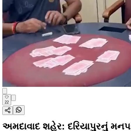
22
અમદાવાદ શહેર: દરિયાપુરનું મનપસ