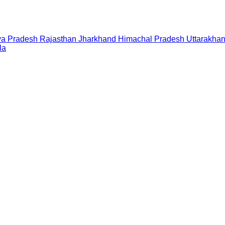
a Pradesh
Rajasthan
Jharkhand
Himachal Pradesh
Uttarakha
la