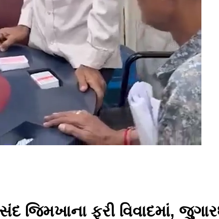
ંદ જિમખાના ફરી વિવાદમાં, જુગાર