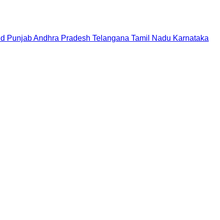
nd
Punjab
Andhra Pradesh
Telangana
Tamil Nadu
Karnataka