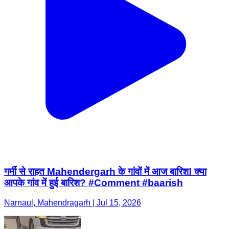
गर्मी से राहत Mahendergarh के गांवों में आज बारिश! क्या
आपके गांव में हुई बारिश? #Comment #baarish
Narnaul, Mahendragarh | Jul 15, 2026