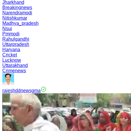
Jharkhand
Breakingnews
Narendramodi
Nitishkumar
Madhya_pradesh
Nsui
Pmmodi
Rahulgandhi
Uttarpradesh
Haryana
Cricket
Lucknow
Uttarakhand
Crimenews
rajeshddnewsgma