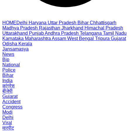
HOME
Delhi
Haryana
Uttar Pradesh
Bihar
Chhattisgarh
Madhya Pradesh
Rajasthan
Jharkhand
Himachal Pradesh
Uttarakhand
Punjab
Andhra Pradesh
Telangana
Tamil Nadu
Karnataka
Maharashtra
Assam
West Bengal
Tripura
Gujarat
Odisha
Kerala
Jansamasya
News
Bjp
National
Police
Bihar
India
कांग्रेस
बीजेपी
Gujarat
Accident
Congress
Modi
Delhi
Viral
मारपीट