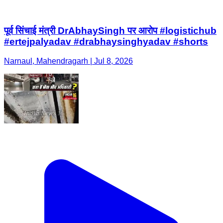
पूर्व सिंचाई मंत्री DrAbhaySingh पर आरोप #logistichub
#ertejpalyadav #drabhaysinghyadav #shorts
Narnaul, Mahendragarh | Jul 8, 2026