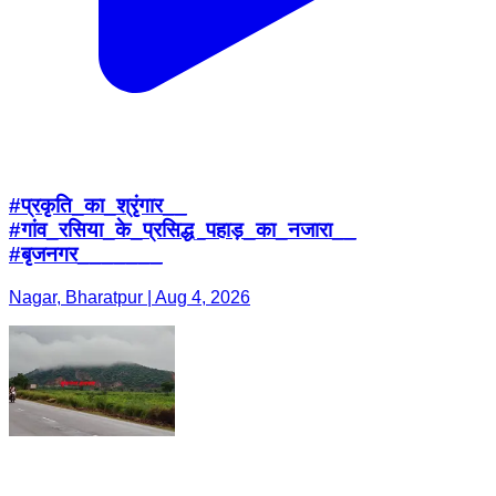
#प्रकृति_का_श्रृंगार__
#गांव_रसिया_के_प्रसिद्ध_पहाड़_का_नजारा__
#बृजनगर_______
Nagar, Bharatpur | Aug 4, 2026