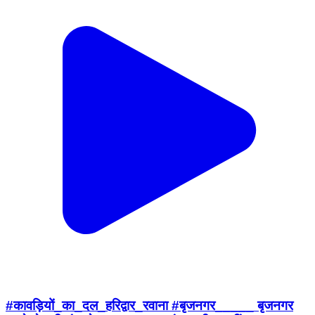
#कावड़ियों_का_दल_हरिद्वार_रवाना #बृजनगर_____ बृजनगर