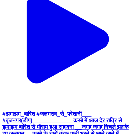
#झमाझम_बारिश #जलभराव_से_परेशानी___
#बृजनगर(डीग)__________ __कस्बे में आज देर रात्रि से
झमाझम बारिश से मौसम हुआ सुहावना __जगह जगह निचले इलाके
हुए जलमग्न __कस्बे के चारों तरफ पानी भरने से आने जाने में