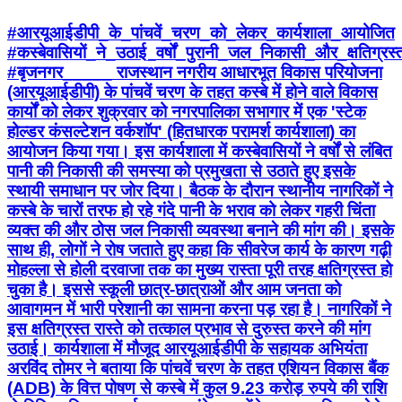
#आरयूआईडीपी_के_पांचवें_चरण_को_लेकर_कार्यशाला_आयोजित
#कस्बेवासियों_ने_उठाई_वर्षों_पुरानी_जल_निकासी_और_क्षतिग्र
#बृजनगर_____ राजस्थान नगरीय आधारभूत विकास परियोजना
(आरयूआईडीपी) के पांचवें चरण के तहत कस्बे में होने वाले विकास
कार्यों को लेकर शुक्रवार को नगरपालिका सभागार में एक 'स्टेक
होल्डर कंसल्टेशन वर्कशॉप' (हितधारक परामर्श कार्यशाला) का
आयोजन किया गया। इस कार्यशाला में कस्बेवासियों ने वर्षों से लंबित
पानी की निकासी की समस्या को प्रमुखता से उठाते हुए इसके
स्थायी समाधान पर जोर दिया। बैठक के दौरान स्थानीय नागरिकों ने
कस्बे के चारों तरफ हो रहे गंदे पानी के भराव को लेकर गहरी चिंता
व्यक्त की और ठोस जल निकासी व्यवस्था बनाने की मांग की। इसके
साथ ही, लोगों ने रोष जताते हुए कहा कि सीवरेज कार्य के कारण गढ़ी
मोहल्ला से होली दरवाजा तक का मुख्य रास्ता पूरी तरह क्षतिग्रस्त हो
चुका है। इससे स्कूली छात्र-छात्राओं और आम जनता को
आवागमन में भारी परेशानी का सामना करना पड़ रहा है। नागरिकों ने
इस क्षतिग्रस्त रास्ते को तत्काल प्रभाव से दुरुस्त करने की मांग
उठाई। कार्यशाला में मौजूद आरयूआईडीपी के सहायक अभियंता
अरविंद तोमर ने बताया कि पांचवें चरण के तहत एशियन विकास बैंक
(ADB) के वित्त पोषण से कस्बे में कुल 9.23 करोड़ रुपये की राशि