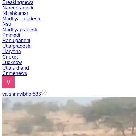
Breakingnews
Narendramodi
Nitishkumar
Madhya_pradesh
Nsui
Madhyapradesh
Pmmodi
Rahulgandhi
Uttarpradesh
Haryana
Cricket
Lucknow
Uttarakhand
Crimenews
vaishnavibhor583