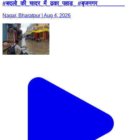
#बदलो_की_चादर_में_ढका_पहाड़_ #बृजनगर________
Nagar, Bharatpur | Aug 4, 2026