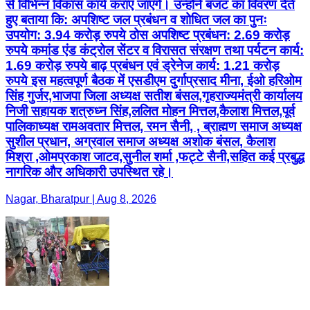
से विभिन्न विकास कार्य कराए जाएंगे। उन्होंने बजट का विवरण देते
हुए बताया कि: अपशिष्ट जल प्रबंधन व शोधित जल का पुनः
उपयोग: 3.94 करोड़ रुपये ठोस अपशिष्ट प्रबंधन: 2.69 करोड़
रुपये कमांड एंड कंट्रोल सेंटर व विरासत संरक्षण तथा पर्यटन कार्य:
1.69 करोड़ रुपये बाढ़ प्रबंधन एवं ड्रेनेज कार्य: 1.21 करोड़
रुपये इस महत्वपूर्ण बैठक में एसडीएम दुर्गाप्रसाद मीना, ईओ हरिओम
सिंह गुर्जर,भाजपा जिला अध्यक्ष सतीश बंसल,गृहराज्यमंत्री कार्यालय
निजी सहायक शत्रुध्न सिंह,ललित मोहन मित्तल,कैलाश मित्तल,पूर्व
पालिकाध्यक्ष रामअवतार मित्तल, रमन सैनी, , ब्राह्मण समाज अध्यक्ष
सुशील प्रधान, अग्रवाल समाज अध्यक्ष अशोक बंसल, कैलाश
मिश्रा ,ओमप्रकाश जाटव,सुनील शर्मा ,फट्टे सैनी,सहित कई प्रबुद्ध
नागरिक और अधिकारी उपस्थित रहे।
Nagar, Bharatpur | Aug 8, 2026