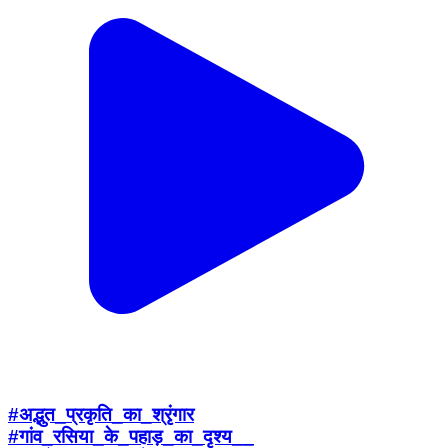
#अद्भुत_प्रकृति_का_श्रृंगार
#गांव_रसिया_के_पहाड़_का_दृश्य__