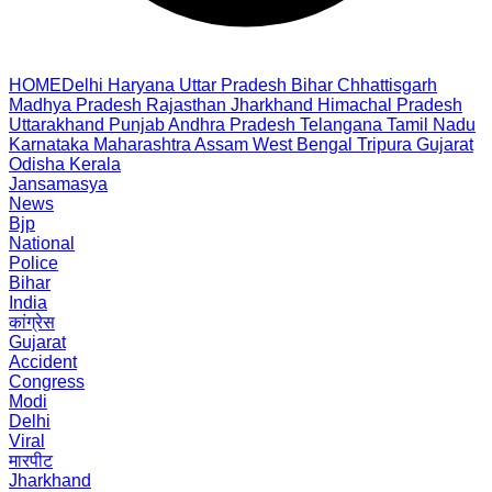
HOME
Delhi
Haryana
Uttar Pradesh
Bihar
Chhattisgarh
Madhya Pradesh
Rajasthan
Jharkhand
Himachal Pradesh
Uttarakhand
Punjab
Andhra Pradesh
Telangana
Tamil Nadu
Karnataka
Maharashtra
Assam
West Bengal
Tripura
Gujarat
Odisha
Kerala
Jansamasya
News
Bjp
National
Police
Bihar
India
कांग्रेस
Gujarat
Accident
Congress
Modi
Delhi
Viral
मारपीट
Jharkhand