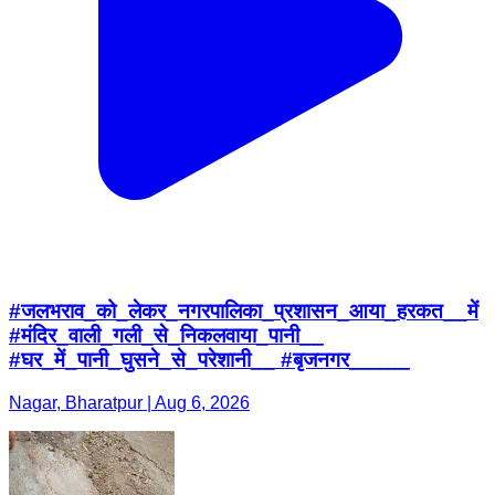
#जलभराव_को_लेकर_नगरपालिका_प्रशासन_आया_हरकत__में
#मंदिर_वाली_गली_से_निकलवाया_पानी__
#घर_में_पानी_घुसने_से_परेशानी__ #बृजनगर_____
Nagar, Bharatpur | Aug 6, 2026