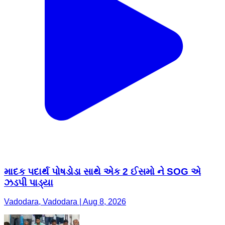
માદક પદાર્થ પોષડોડા સાથે એક 2 ઈસમો ને SOG એ
ઝડપી પાડ્યા
Vadodara, Vadodara | Aug 8, 2026