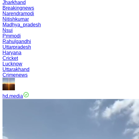
Jharkhand
Breakingnews
Narendramodi
Nitishkumar
Madhya_pradesh
Nsui
Pmmodi
Rahulgandhi
Uttarpradesh
Haryana
Cricket
Lucknow
Uttarakhand
Crimenews
hd.media