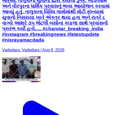
બોરસદ તાલુકાના યુવાનો દ્વારા કોયલા ડુંગર, ખોડલધામ
અને વીરપુરના ધાર્મિક પ્રવાસનું ભવ્ય આયોજન કરવામાં
આવ્યું હતું. તાલુકાના વિવિધ ગામોમાંથી મોટી સંખ્યામાં
યુવાનો નિસરાયા ખાતે એકત્ર થયા હતા અને રાત્રે ૮
વાગ્યે આશરે ૩૫ જેટલી બસોના કાફલા સાથે પ્રવાસનો
પ્રારંભ કર્યો હતો..... #charotar_breaking_india
#instagram #breakingnews #letestupdete
#nisrayamacdada
Vadodara, Vadodara | Aug 8, 2026