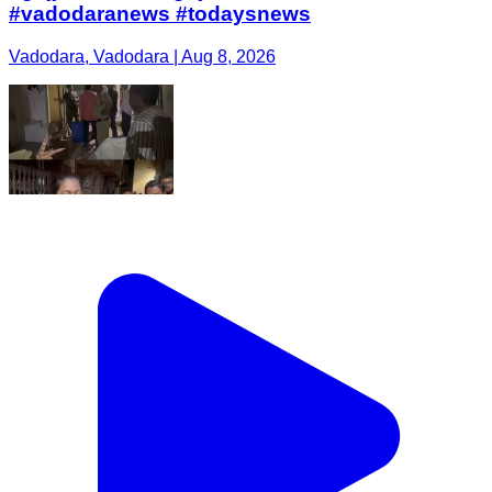
#vadodaranews #todaysnews
Vadodara, Vadodara | Aug 8, 2026