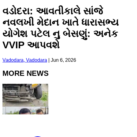
વડોદરા: આવતીકાલે સાંજે
નવલખી મેદાન ખાતે ધારાસભ્ય
યોગેશ પટેલ નુ બેસણું: અનેક
VVIP આપવશે
Vadodara, Vadodara
|
Jun 6, 2026
MORE NEWS