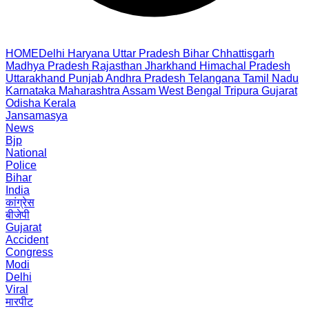
HOME
Delhi
Haryana
Uttar Pradesh
Bihar
Chhattisgarh
Madhya Pradesh
Rajasthan
Jharkhand
Himachal Pradesh
Uttarakhand
Punjab
Andhra Pradesh
Telangana
Tamil Nadu
Karnataka
Maharashtra
Assam
West Bengal
Tripura
Gujarat
Odisha
Kerala
Jansamasya
News
Bjp
National
Police
Bihar
India
कांग्रेस
बीजेपी
Gujarat
Accident
Congress
Modi
Delhi
Viral
मारपीट