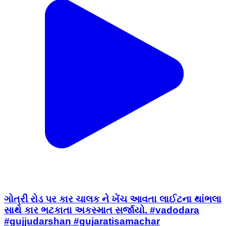
ગોત્રી રોડ પર કાર ચાલક ને ખેંચ આવતા લાઈટના થાંભલા
સાથે કાર ભટકાતા અકસ્માત સર્જાયો. #vadodara
#gujjudarshan #gujaratisamachar