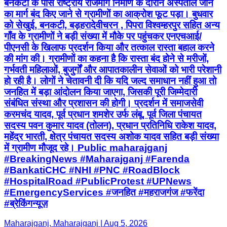
बनकटी के पास राष्ट्रीय राजमार्ग निर्माण के दौरान अस्पताल जाने
का मार्ग बंद किए जाने से ग्रामीणों का आक्रोश फूट पड़ा। बुधवार
को सेखुई, बनकटी, बड़हरादेवीचरन , पिपरा विश्वम्हरपुर सहित अन्य
गाँव के ग्रामीणों ने बड़ी संख्या में मौके पर पहुंचकर एनएचआई/
पीएनसी के खिलाफ प्रदर्शन किया और तत्काल रास्ता बहाल करने
की मांग की। ग्रामीणों का कहना है कि रास्ता बंद होने से मरीजों,
गर्भवती महिलाओं, बुजुर्गों और आपातकालीन सेवाओं को भारी परेशानी
हो रही है। लोगों ने चेतावनी दी कि यदि जल्द समाधान नहीं हुआ तो
जनहित में बड़ा आंदोलन किया जाएगा, जिसकी पूरी जिम्मेदारी
संबंधित संस्था और प्रशासन की होगी। प्रदर्शन में समाजसेवी
करमचंद यादव, पूर्व प्रधान शमशेर उर्फ लंबू, पूर्व जिला पंचायत
सदस्य पवन कुमार यादव (तोलन), प्रधान प्रतिनिधि राकेश यादव,
महेंद्र भारती, क्षेत्र पंचायत सदस्य अशोक यादव सहित बड़ी संख्या
में ग्रामीण मौजूद रहे। Public maharajganj
#BreakingNews #Maharajganj #Farenda
#BankatiCHC #NHI #PNC #RoadBlock
#HospitalRoad #PublicProtest #UPNews
#EmergencyServices #जनहित #महराजगंज #फरेंदा
#ब्रेकिंगन्यूज़
Maharajganj, Maharajganj | Aug 5, 2026