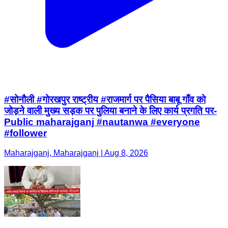
#सोनौली #गोरखपुर राष्ट्रीय #राजमार्ग पर पैसिया बाबू गाँव को
जोड़ने वाली मुख्य सड़क पर पुलिया बनाने के लिए कार्य प्रगति पर-
Public maharajganj #nautanwa #everyone
#follower
Maharajganj, Maharajganj | Aug 8, 2026