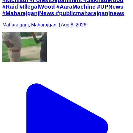
#Nichlaul #ForestDepartment #SakhauWood
#Raid #IllegalWood #AaraMachine #UPNews
#MaharajganjNews #publicmaharajganjnews
Maharajganj, Maharajganj | Aug 8, 2026