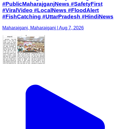
#PublicMaharajganjNews #SafetyFirst
#ViralVideo #LocalNews #FloodAlert
#FishCatching #UttarPradesh #HindiNews
Maharajganj, Maharajganj | Aug 7, 2026