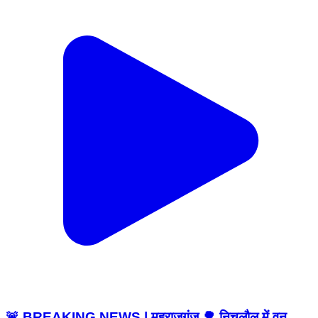
🚨 BREAKING NEWS | महराजगंज 🌳 निचलौल में वन