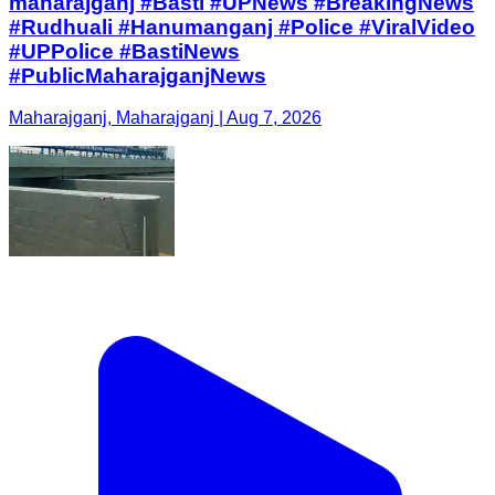
maharajganj #Basti #UPNews #BreakingNews
#Rudhuali #Hanumanganj #Police #ViralVideo
#UPPolice #BastiNews
#PublicMaharajganjNews
Maharajganj, Maharajganj | Aug 7, 2026