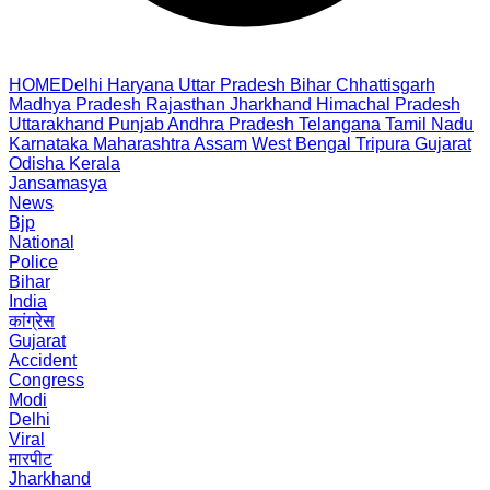
HOME
Delhi
Haryana
Uttar Pradesh
Bihar
Chhattisgarh
Madhya Pradesh
Rajasthan
Jharkhand
Himachal Pradesh
Uttarakhand
Punjab
Andhra Pradesh
Telangana
Tamil Nadu
Karnataka
Maharashtra
Assam
West Bengal
Tripura
Gujarat
Odisha
Kerala
Jansamasya
News
Bjp
National
Police
Bihar
India
कांग्रेस
Gujarat
Accident
Congress
Modi
Delhi
Viral
मारपीट
Jharkhand