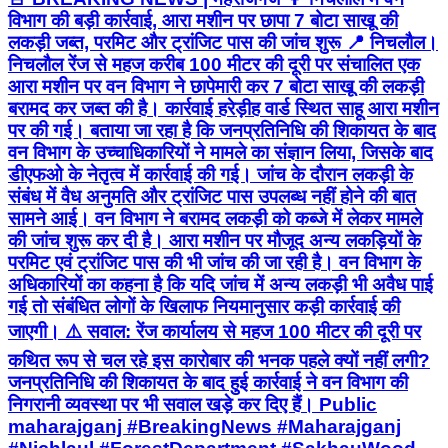
विभाग की बड़ी कार्रवाई, आरा मशीन पर छापा 7 बोटा साखू की
लकड़ी जब्त, परमिट और ट्रांजिट पास की जांच शुरू 📍 निचलौल।
निचलौल रेंज से महज करीब 100 मीटर की दूरी पर संचालित एक
आरा मशीन पर वन विभाग ने छापेमारी कर 7 बोटा साखू की लकड़ी
बरामद कर जब्त की है। कार्रवाई हरेड़ीह वार्ड स्थित साहू आरा मशीन
पर की गई। बताया जा रहा है कि जनप्रतिनिधि की शिकायत के बाद
वन विभाग के उच्चाधिकारियों ने मामले का संज्ञान लिया, जिसके बाद
डीएफओ के नेतृत्व में कार्रवाई की गई। जांच के दौरान लकड़ी के
संबंध में वैध अनुमति और ट्रांजिट पास उपलब्ध नहीं होने की बात
सामने आई। वन विभाग ने बरामद लकड़ी को कब्जे में लेकर मामले
की जांच शुरू कर दी है। आरा मशीन पर मौजूद अन्य लकड़ियों के
परमिट एवं ट्रांजिट पास की भी जांच की जा रही है। वन विभाग के
अधिकारियों का कहना है कि यदि जांच में अन्य लकड़ी भी अवैध पाई
गई तो संबंधित लोगों के खिलाफ नियमानुसार कड़ी कार्रवाई की
जाएगी। ⚠️ सवाल: रेंज कार्यालय से महज 100 मीटर की दूरी पर
कथित रूप से चल रहे इस कारोबार की भनक पहले क्यों नहीं लगी?
जनप्रतिनिधि की शिकायत के बाद हुई कार्रवाई ने वन विभाग की
निगरानी व्यवस्था पर भी सवाल खड़े कर दिए हैं। Public
maharajganj #BreakingNews #Maharajganj