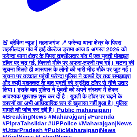
🚨 ब्रेकिंग न्यूज़ | महराजगंज 📍 फरेन्दा थाना क्षेत्र के पिपरा
तहसीलदार गांव में हाई वोल्टेज ड्रामा आज 5 अगस्त 2026 को
फरेन्दा थाना क्षेत्र के पिपरा तहसीलदार गांव में एक युवती मोबाइल
टॉवर पर चढ़ गई, जिससे मौके पर अफरा-तफरी मच गई। घटना की
सूचना मिलते ही आसपास के लोगों की भारी भीड़ मौके पर जुट गई।
सूचना पर तत्काल पहुंची फरेन्दा पुलिस ने काफी देर तक समझाइश
और कड़ी मशक्कत के बाद युवती को सुरक्षित टॉवर से नीचे उतार
लिया। इसके बाद पुलिस ने युवती को अपने संरक्षण में लेकर
आवश्यक पूछताछ शुरू कर दी है। युवती के टॉवर पर चढ़ने के
कारणों का अभी आधिकारिक रूप से खुलासा नहीं हुआ है। पुलिस
मामले की जांच कर रही है। Public maharajganj
#BreakingNews #Maharajganj #Farenda
#PipraTahsildar #UPPolice #MaharajganjNews
#UttarPradesh #PublicMaharajganjNews
#ViralNews #LatestNews