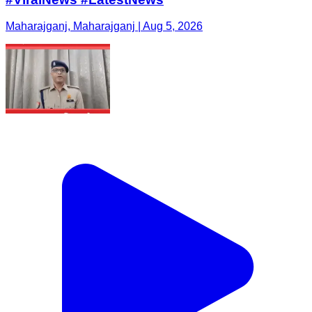
Maharajganj, Maharajganj | Aug 5, 2026