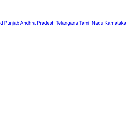
nd
Punjab
Andhra Pradesh
Telangana
Tamil Nadu
Karnataka