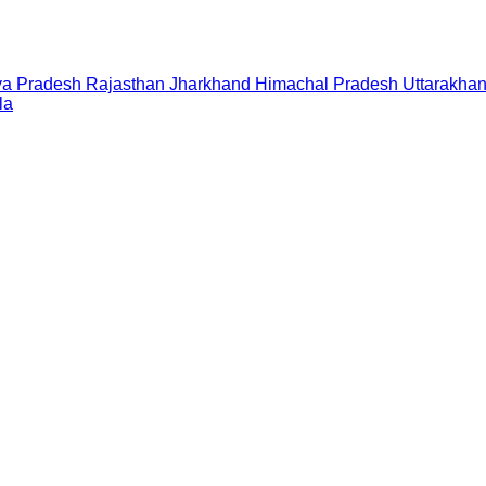
a Pradesh
Rajasthan
Jharkhand
Himachal Pradesh
Uttarakha
la