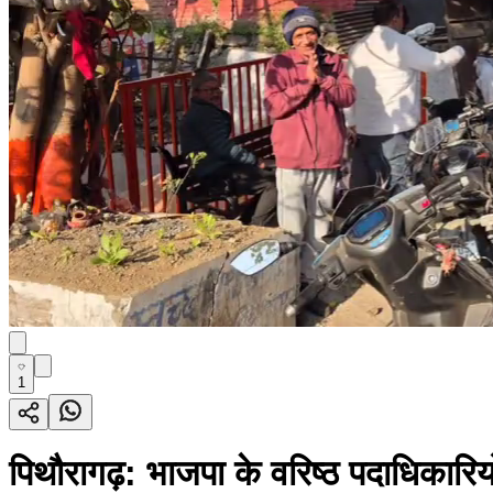
1
पिथौरागढ़: भाजपा के वरिष्ठ पदाधिकारियों 