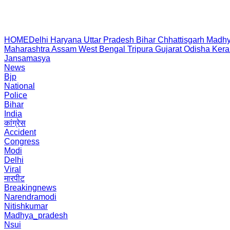
HOME
Delhi
Haryana
Uttar Pradesh
Bihar
Chhattisgarh
Madhy
Maharashtra
Assam
West Bengal
Tripura
Gujarat
Odisha
Kera
Jansamasya
News
Bjp
National
Police
Bihar
India
कांग्रेस
Accident
Congress
Modi
Delhi
Viral
मारपीट
Breakingnews
Narendramodi
Nitishkumar
Madhya_pradesh
Nsui