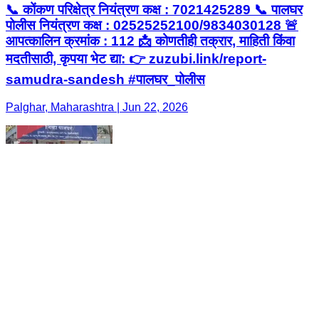
📞 कोंकण परिक्षेत्र नियंत्रण कक्ष : 7021425289 📞 पालघर
पोलीस नियंत्रण कक्ष : 02525252100/9834030128 🚨
आपत्कालिन क्रमांक : 112 📩 कोणतीही तक्रार, माहिती किंवा
मदतीसाठी, कृपया भेट द्या: 👉 zuzubi.link/report-
samudra-sandesh #पालघर_पोलीस
Palghar, Maharashtra | Jun 22, 2026