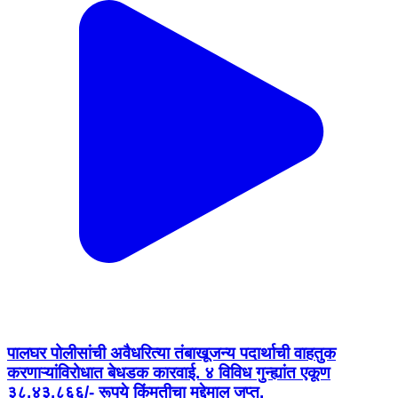
पालघर पोलीसांची अवैधरित्या तंबाखूजन्य पदार्थाची वाहतुक
करणाऱ्यांविरोधात बेधडक कारवाई. ४ विविध गुन्ह्यांत एकूण
३८,४३,८६६/- रूपये किंमतीचा मुद्देमाल जप्त.