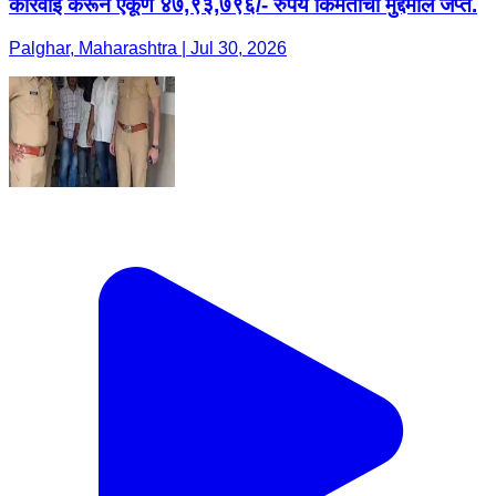
कारवाई करून एकूण ४७,९३,७९६/- रुपये किंमतीचा मुद्देमाल जप्त.
Palghar, Maharashtra | Jul 30, 2026