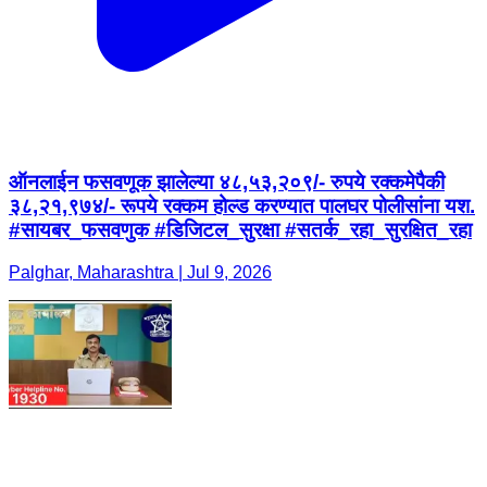
ऑनलाईन फसवणूक झालेल्या ४८,५३,२०९/- रुपये रक्कमेपैकी
३८,२१,९७४/- रूपये रक्कम होल्ड करण्यात पालघर पोलीसांना यश.
#सायबर_फसवणुक #डिजिटल_सुरक्षा #सतर्क_रहा_सुरक्षित_रहा
Palghar, Maharashtra | Jul 9, 2026