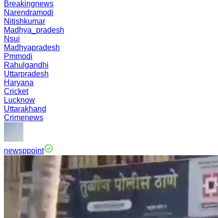
Breakingnews
Narendramodi
Nitishkumar
Madhya_pradesh
Nsui
Madhyapradesh
Pmmodi
Rahulgandhi
Uttarpradesh
Haryana
Cricket
Lucknow
Uttarakhand
Crimenews
newsppoint