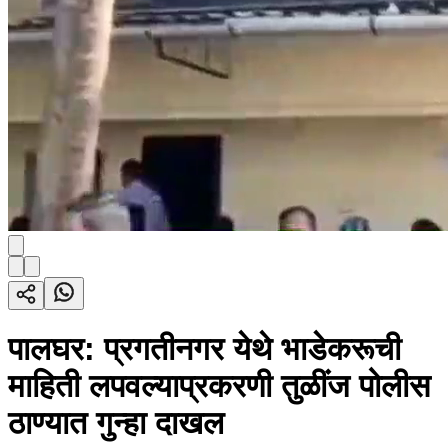
पालघर: प्रगतीनगर येथे भाडेकरूची
माहिती लपवल्याप्रकरणी तुळींज पोलीस
ठाण्यात गुन्हा दाखल