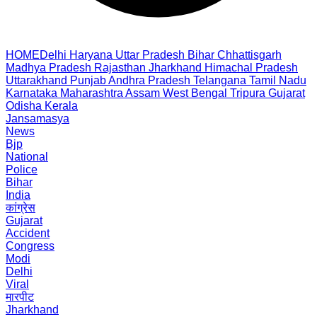
HOME
Delhi
Haryana
Uttar Pradesh
Bihar
Chhattisgarh
Madhya Pradesh
Rajasthan
Jharkhand
Himachal Pradesh
Uttarakhand
Punjab
Andhra Pradesh
Telangana
Tamil Nadu
Karnataka
Maharashtra
Assam
West Bengal
Tripura
Gujarat
Odisha
Kerala
Jansamasya
News
Bjp
National
Police
Bihar
India
कांग्रेस
Gujarat
Accident
Congress
Modi
Delhi
Viral
मारपीट
Jharkhand