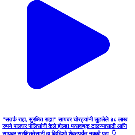
"सतर्क राहा, सुरक्षित राहा!" सायबर चोरट्यांनी लुटलेले ३८ लाख
रुपये पालघर पोलिसांनी केले होल्ड! फसवणूक टाळण्यासाठी आणि
सायबर सुरक्षिततेसाठी हा व्हिडिओ शेवटपर्यंत नक्की पहा. 👇