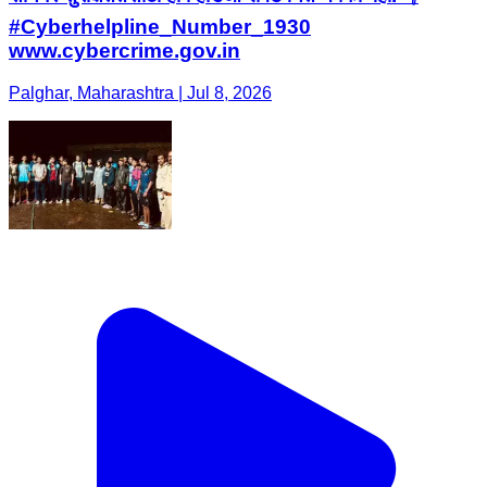
#Cyberhelpline_Number_1930
www.cybercrime.gov.in
Palghar, Maharashtra | Jul 8, 2026