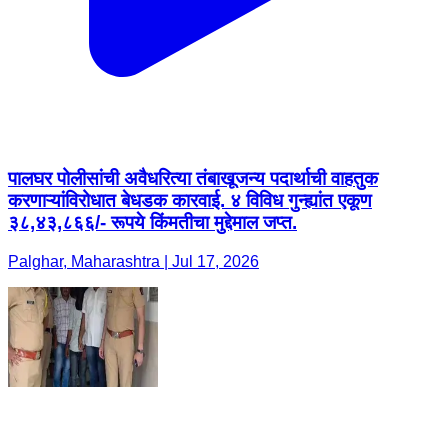
पालघर पोलीसांची अवैधरित्या तंबाखूजन्य पदार्थाची वाहतुक
करणाऱ्यांविरोधात बेधडक कारवाई. ४ विविध गुन्ह्यांत एकूण
३८,४३,८६६/- रूपये किंमतीचा मुद्देमाल जप्त.
Palghar, Maharashtra | Jul 17, 2026