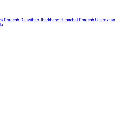
a Pradesh
Rajasthan
Jharkhand
Himachal Pradesh
Uttarakha
la