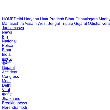
HOME
Delhi
Haryana
Uttar Pradesh
Bihar
Chhattisgarh
Madhy
Maharashtra
Assam
West Bengal
Tripura
Gujarat
Odisha
Kera
Jansamasya
News
Bjp
National
Police
Bihar
India
कांग्रेस
बीजेपी
Gujarat
Accident
Congress
Modi
Delhi
Viral
मारपीट
Jharkhand
Breakingnews
Narendramodi