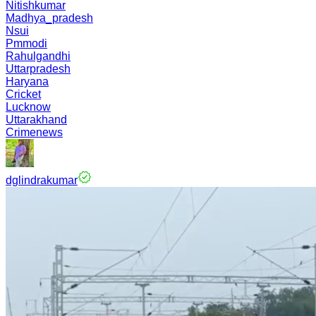
Nitishkumar
Madhya_pradesh
Nsui
Pmmodi
Rahulgandhi
Uttarpradesh
Haryana
Cricket
Lucknow
Uttarakhand
Crimenews
dglindrakumar