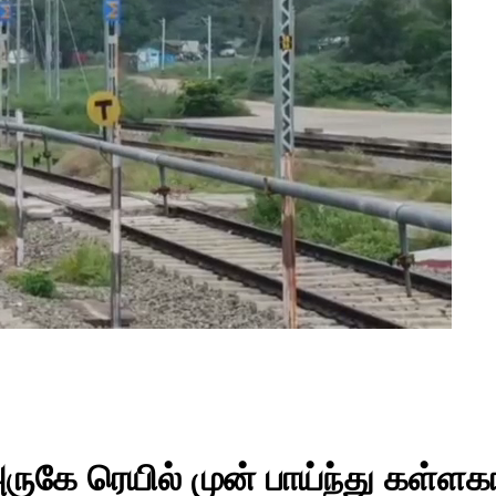
் அருகே ரெயில் முன் பாய்ந்து கள