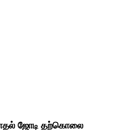
்ளகாதல் ஜோடி தற்கொலை