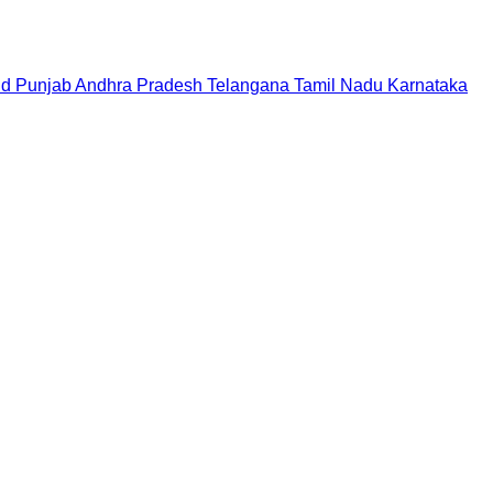
nd
Punjab
Andhra Pradesh
Telangana
Tamil Nadu
Karnataka