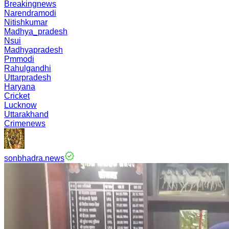
Breakingnews
Narendramodi
Nitishkumar
Madhya_pradesh
Nsui
Madhyapradesh
Pmmodi
Rahulgandhi
Uttarpradesh
Haryana
Cricket
Lucknow
Uttarakhand
Crimenews
sonbhadra.news