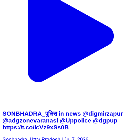
SONBHADRA_पुलिस in news @digmirzapur
@adgzonevaranasi @Uppolice @dgpup
https://t.co/IcVz9xSs0B
Sonbhadra, Uttar Pradesh | Jul 7, 2026