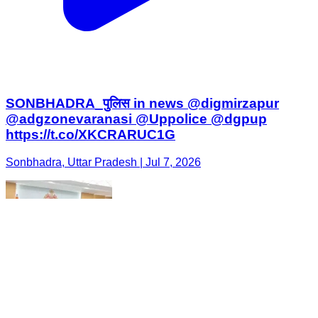
SONBHADRA_पुलिस in news @digmirzapur
@adgzonevaranasi @Uppolice @dgpup
https://t.co/XKCRARUC1G
Sonbhadra, Uttar Pradesh | Jul 7, 2026