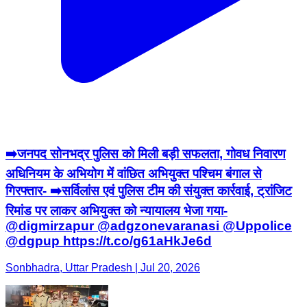
➡️जनपद सोनभद्र पुलिस को मिली बड़ी सफलता, गोवध निवारण
अधिनियम के अभियोग में वांछित अभियुक्त पश्चिम बंगाल से
गिरफ्तार- ➡️सर्विलांस एवं पुलिस टीम की संयुक्त कार्रवाई, ट्रांजिट
रिमांड पर लाकर अभियुक्त को न्यायालय भेजा गया-
@digmirzapur @adgzonevaranasi @Uppolice
@dgpup https://t.co/g61aHkJe6d
Sonbhadra, Uttar Pradesh | Jul 20, 2026