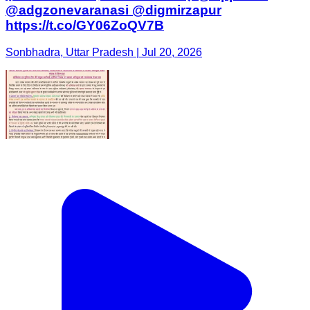
@adgzonevaranasi @digmirzapur
https://t.co/GY06ZoQV7B
Sonbhadra, Uttar Pradesh | Jul 20, 2026