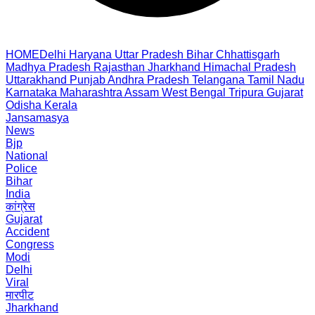
HOME
Delhi
Haryana
Uttar Pradesh
Bihar
Chhattisgarh
Madhya Pradesh
Rajasthan
Jharkhand
Himachal Pradesh
Uttarakhand
Punjab
Andhra Pradesh
Telangana
Tamil Nadu
Karnataka
Maharashtra
Assam
West Bengal
Tripura
Gujarat
Odisha
Kerala
Jansamasya
News
Bjp
National
Police
Bihar
India
कांग्रेस
Gujarat
Accident
Congress
Modi
Delhi
Viral
मारपीट
Jharkhand