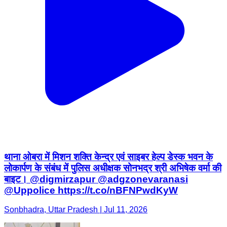
थाना ओबरा में मिशन शक्ति केन्द्र एवं साइबर हेल्प डेस्क भवन के
लोकार्पण के संबंध में पुलिस अधीक्षक सोनभद्र श्री अभिषेक वर्मा की
बाइट। @digmirzapur @adgzonevaranasi
@Uppolice https://t.co/nBFNPwdKyW
Sonbhadra, Uttar Pradesh | Jul 11, 2026