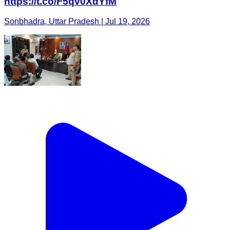
https://t.co/F5qv0XdYfM
Sonbhadra, Uttar Pradesh | Jul 19, 2026