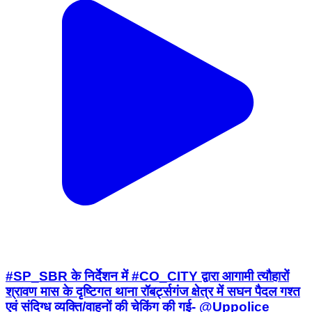
#SP_SBR के निर्देशन में #CO_CITY द्वारा आगामी त्यौहारों
श्रावण मास के दृष्टिगत थाना रॉबर्ट्सगंज क्षेत्र में सघन पैदल गश्त
एवं संदिग्ध व्यक्ति/वाहनों की चेकिंग की गई- @Uppolice