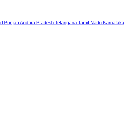
nd
Punjab
Andhra Pradesh
Telangana
Tamil Nadu
Karnataka