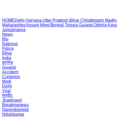
HOME
Delhi
Haryana
Uttar Pradesh
Bihar
Chhattisgarh
Madhy
Maharashtra
Assam
West Bengal
Tripura
Gujarat
Odisha
Kera
Jansamasya
News
Bjp
National
Police
Bihar
India
कांग्रेस
Gujarat
Accident
Congress
Modi
Delhi
Viral
मारपीट
Jharkhand
Breakingnews
Narendramodi
Nitishkumar