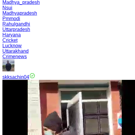
Madhya_pradesh
Nsui
Madhyapradesh
Pmmodi
Rahulgandhi
Uttarpradesh
Haryana
Cricket
Lucknow
Uttarakhand
Crimenews
skksachin04