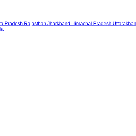
a Pradesh
Rajasthan
Jharkhand
Himachal Pradesh
Uttarakha
la