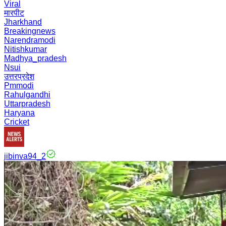
Viral
मारपीट
Jharkhand
Breakingnews
Narendramodi
Nitishkumar
Madhya_pradesh
Nsui
उत्तरप्रदेश
Pmmodi
Rahulgandhi
Uttarpradesh
Haryana
Cricket
jibinva94_2