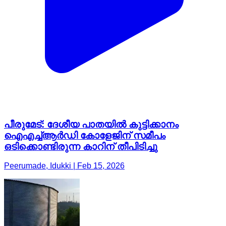
പീരുമേട്: ദേശീയ പാതയിൽ കുട്ടിക്കാനം
ഐഎച്ച്ആർഡി കോളേജിന് സമീപം
ഒടിക്കൊണ്ടിരുന്ന കാറിന് തീപിടിച്ചു
Peerumade, Idukki | Feb 15, 2026