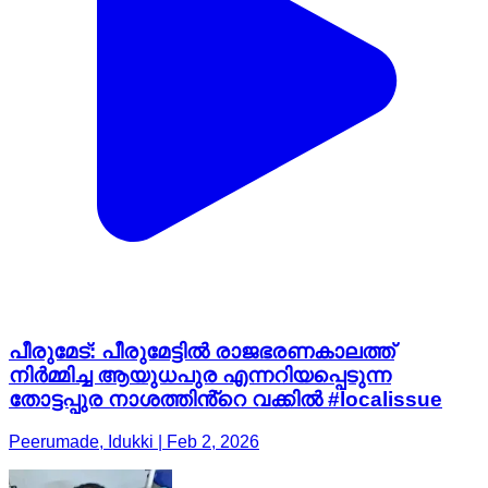
പീരുമേട്: പീരുമേട്ടിൽ രാജഭരണകാലത്ത്
നിർമ്മിച്ച ആയുധപുര എന്നറിയപ്പെടുന്ന
തോട്ടപ്പുര നാശത്തിൻ്റെ വക്കിൽ #localissue
Peerumade, Idukki | Feb 2, 2026