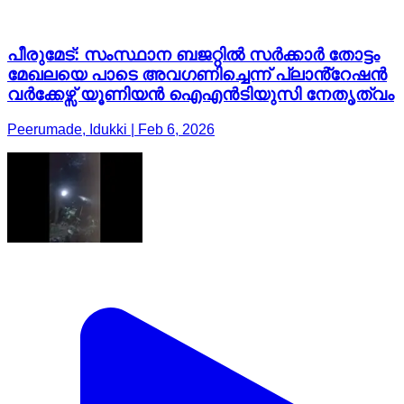
പീരുമേട്: സംസ്ഥാന ബജറ്റിൽ സർക്കാർ തോട്ടം
മേഖലയെ പാടെ അവഗണിച്ചെന്ന് പ്ലാൻ്റേഷൻ
വർക്കേഴ്സ് യൂണിയൻ ഐഎൻടിയുസി നേതൃത്വം
Peerumade, Idukki | Feb 6, 2026