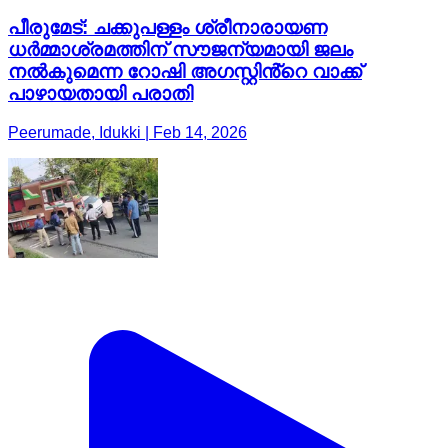
പീരുമേട്: ചക്കുപള്ളം ശ്രീനാരായണ
ധർമ്മാശ്രമത്തിന് സൗജന്യമായി ജലം
നൽകുമെന്ന റോഷി അഗസ്റ്റിൻ്റെ വാക്ക്
പാഴായതായി പരാതി
Peerumade, Idukki | Feb 14, 2026