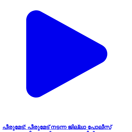
പീരുമേട്: പീരുമേട് നടന്ന ജില്ലാ പോലീസ്