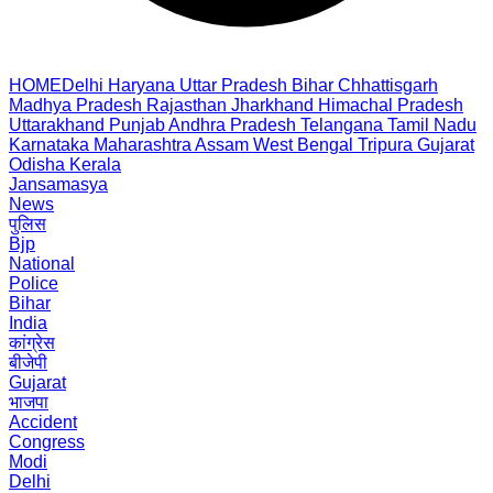
HOME
Delhi
Haryana
Uttar Pradesh
Bihar
Chhattisgarh
Madhya Pradesh
Rajasthan
Jharkhand
Himachal Pradesh
Uttarakhand
Punjab
Andhra Pradesh
Telangana
Tamil Nadu
Karnataka
Maharashtra
Assam
West Bengal
Tripura
Gujarat
Odisha
Kerala
Jansamasya
News
पुलिस
Bjp
National
Police
Bihar
India
कांग्रेस
बीजेपी
Gujarat
भाजपा
Accident
Congress
Modi
Delhi