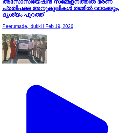
അസോസിയേഷൻ സമ്മേളനത്തിൽ ഭരണ
പ്രതിപക്ഷ അനുകൂലികൾ തമ്മിൽ വാക്കേറ്റം,
ദൃശ്യം പുറത്ത്
Peerumade, Idukki | Feb 19, 2026