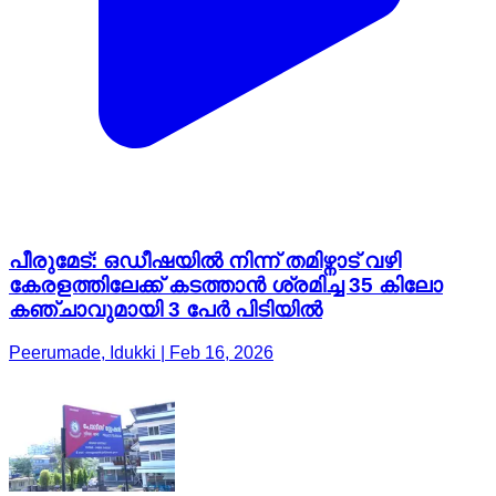
പീരുമേട്: ഒഡീഷയിൽ നിന്ന് തമിഴ്നാട് വഴി
കേരളത്തിലേക്ക് കടത്താൻ ശ്രമിച്ച 35 കിലോ
കഞ്ചാവുമായി 3 പേർ പിടിയിൽ
Peerumade, Idukki | Feb 16, 2026