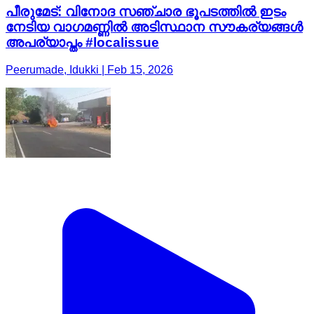
പീരുമേട്: വിനോദ സഞ്ചാര ഭൂപടത്തിൽ ഇടം
നേടിയ വാഗമണ്ണിൽ അടിസ്ഥാന സൗകര്യങ്ങൾ
അപര്യാപ്തം #localissue
Peerumade, Idukki | Feb 15, 2026