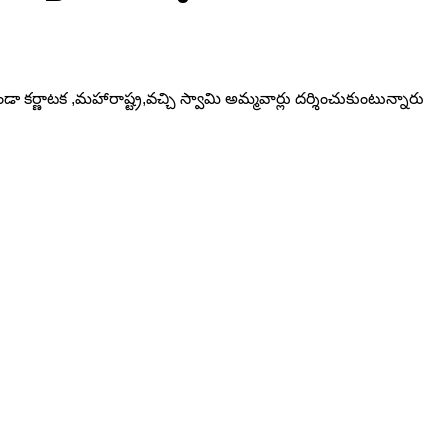
ండా కర్ణాటక ,మహారాష్ట్ర,వచ్చి స్వామి అమ్మవార్లు దర్శించుకుంటున్నారు