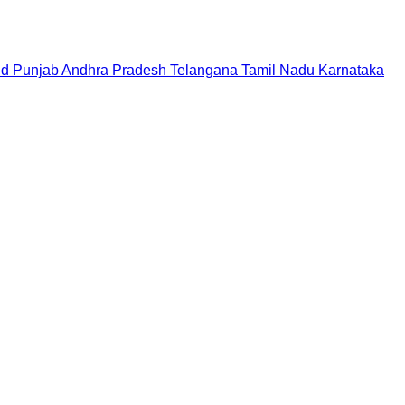
nd
Punjab
Andhra Pradesh
Telangana
Tamil Nadu
Karnataka