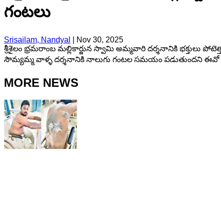
గంటలు
Srisailam, Nandyal
|
Nov 30, 2025
శ్రీశైలం భ్రమరాంబ మల్లికార్జున స్వామి అమ్మవారి దర్శనానికి భక్తులు పో
సౌమ్యమ్మ వాళ్ళ దర్శనానికి నాలుగు గంటల సమయం పడుతుందని ఈవో శ్
MORE NEWS