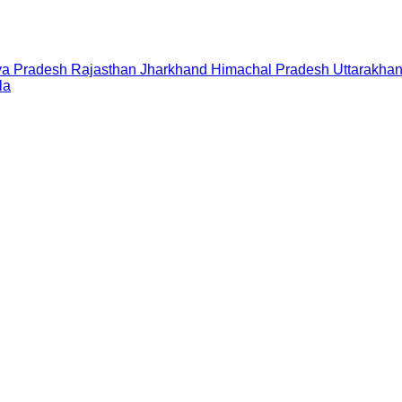
a Pradesh
Rajasthan
Jharkhand
Himachal Pradesh
Uttarakha
la