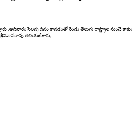
టెత్తారు ,ఆదివారం సెలవు దినం కావడంతో రెండు తెలుగు రాష్ట్రాల నుంచే కాకు
రీనివాసరావు తెలియజేశారు,