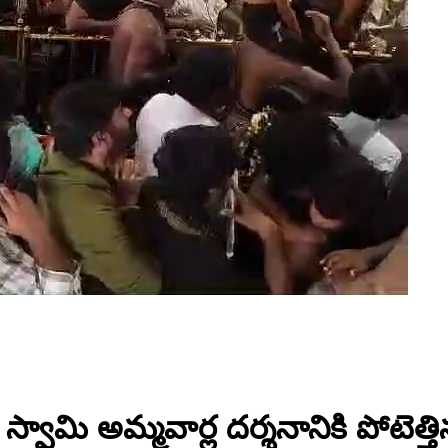
ర్జున స్వామి అమ్మవార్ల దర్శనానికి పో