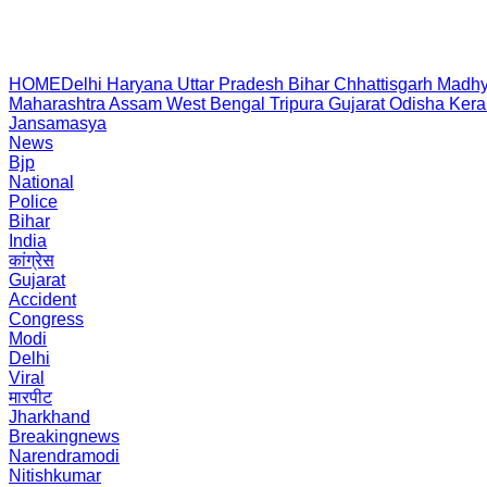
HOME
Delhi
Haryana
Uttar Pradesh
Bihar
Chhattisgarh
Madhy
Maharashtra
Assam
West Bengal
Tripura
Gujarat
Odisha
Kera
Jansamasya
News
Bjp
National
Police
Bihar
India
कांग्रेस
Gujarat
Accident
Congress
Modi
Delhi
Viral
मारपीट
Jharkhand
Breakingnews
Narendramodi
Nitishkumar