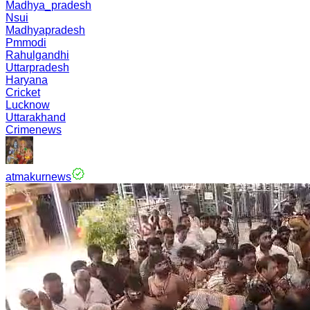
Madhya_pradesh
Nsui
Madhyapradesh
Pmmodi
Rahulgandhi
Uttarpradesh
Haryana
Cricket
Lucknow
Uttarakhand
Crimenews
atmakurnews