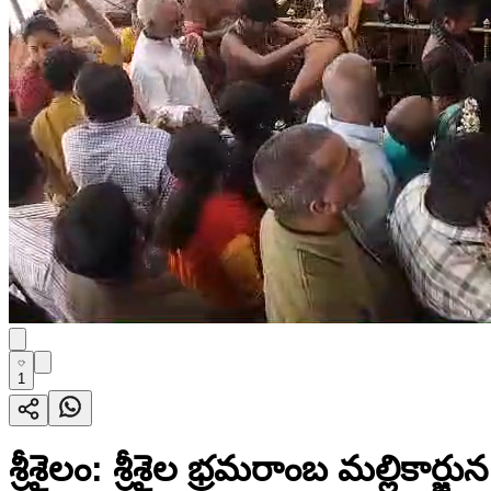
1
శ్రీశైలం: శ్రీశైల భ్రమరాంబ మల్లికా