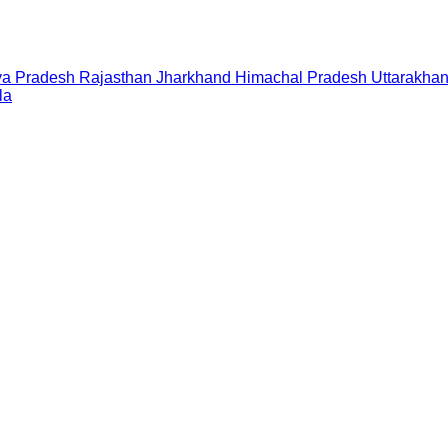
a Pradesh
Rajasthan
Jharkhand
Himachal Pradesh
Uttarakha
la