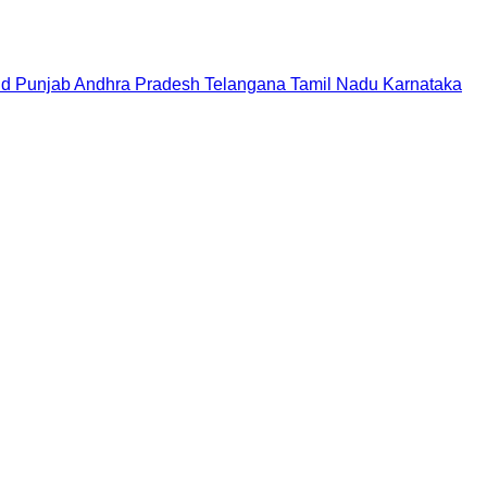
nd
Punjab
Andhra Pradesh
Telangana
Tamil Nadu
Karnataka