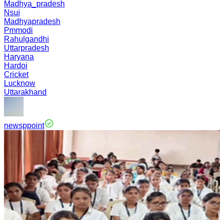
Madhya_pradesh
Nsui
Madhyapradesh
Pmmodi
Rahulgandhi
Uttarpradesh
Haryana
Hardoi
Cricket
Lucknow
Uttarakhand
newsppoint