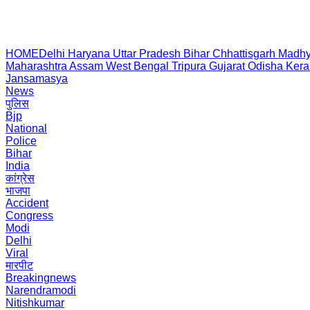
HOME
Delhi
Haryana
Uttar Pradesh
Bihar
Chhattisgarh
Madhy
Maharashtra
Assam
West Bengal
Tripura
Gujarat
Odisha
Kera
Jansamasya
News
पुलिस
Bjp
National
Police
Bihar
India
कांग्रेस
भाजपा
Accident
Congress
Modi
Delhi
Viral
मारपीट
Breakingnews
Narendramodi
Nitishkumar