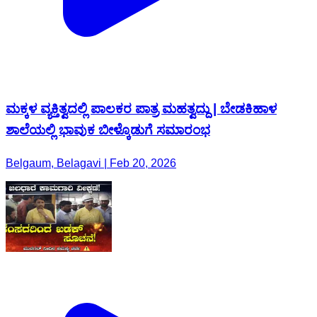
ಮಕ್ಕಳ ವ್ಯಕ್ತಿತ್ವದಲ್ಲಿ ಪಾಲಕರ ಪಾತ್ರ ಮಹತ್ವದ್ದು | ಬೇಡಕಿಹಾಳ
ಶಾಲೆಯಲ್ಲಿ ಭಾವುಕ ಬೀಳ್ಕೊಡುಗೆ ಸಮಾರಂಭ
Belgaum, Belagavi | Feb 20, 2026