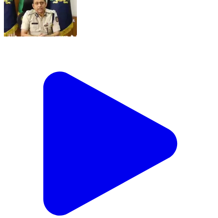
ಬೆಳಗಾವಿ: ಮಚ್ಚೆ ಗ್ರಾಮದ ರಾಯಣ್ಣ ಮೂರ್ತಿ ಅಪಮಾನ