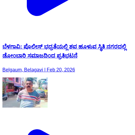
ಬೆಳಗಾವಿ: ಪೊಲೀಸ್ ಭದ್ರತೆಯಲ್ಲಿ ಶವ ಹೂಳುವ ಸ್ಥಿತಿ ನಗರದಲ್ಲಿ
ಡೋಂಬಾರಿ ಸಮಾಜದಿಂದ ಪ್ರತಿಭಟನೆ
Belgaum, Belagavi | Feb 20, 2026