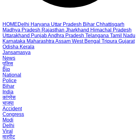
HOME
Delhi
Haryana
Uttar Pradesh
Bihar
Chhattisgarh
Madhya Pradesh
Rajasthan
Jharkhand
Himachal Pradesh
Uttarakhand
Punjab
Andhra Pradesh
Telangana
Tamil Nadu
Karnataka
Maharashtra
Assam
West Bengal
Tripura
Gujarat
Odisha
Kerala
Jansamasya
News
पुलिस
Bjp
National
Police
Bihar
India
कांग्रेस
भाजपा
Accident
Congress
Modi
Delhi
Viral
मारपीट