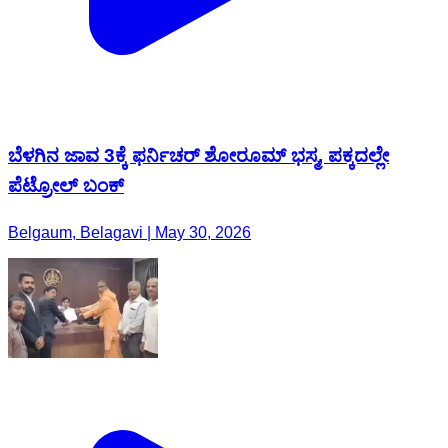
ಬೆಳಗಿನ ಜಾವ 3ಕ್ಕೆ ಫರ್ನಿಚರ್ ಶೋರೂಮ್ ಭಸ್ಮ, ಪಕ್ಕದಲ್ಲೇ
ಪೆಟ್ರೋಲ್ ಬಂಕ್
Belgaum, Belagavi | May 30, 2026