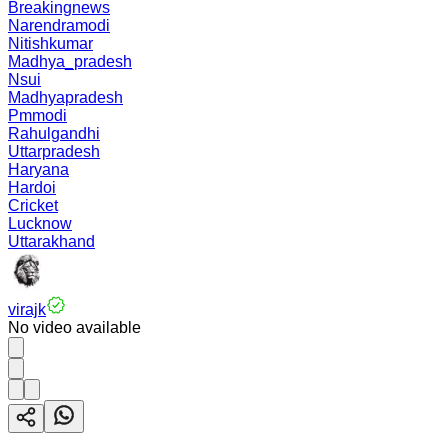
Breakingnews
Narendramodi
Nitishkumar
Madhya_pradesh
Nsui
Madhyapradesh
Pmmodi
Rahulgandhi
Uttarpradesh
Haryana
Hardoi
Cricket
Lucknow
Uttarakhand
virajk
No video available