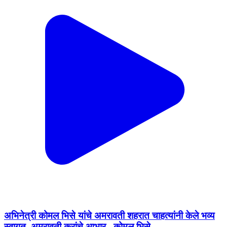
अभिनेत्री कोमल भिसे यांचे अमरावती शहरात चाहत्यांनी केले भव्य
स्वागत, अमरावती करांचे आभार.. कोमल भिसे