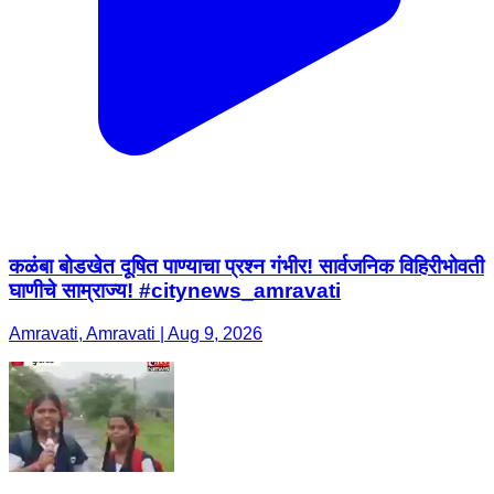
कळंबा बोडखेत दूषित पाण्याचा प्रश्न गंभीर! सार्वजनिक विहिरीभोवती
घाणीचे साम्राज्य! #citynews_amravati
Amravati, Amravati | Aug 9, 2026