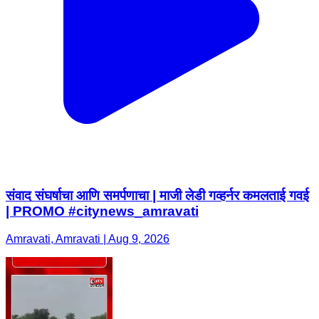
संवाद संघर्षाचा आणि समर्पणाचा | माजी लेडी गव्हर्नर कमलताई गवई
| PROMO #citynews_amravati
Amravati, Amravati | Aug 9, 2026