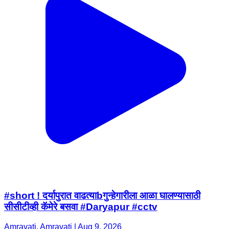
#short ! दर्यापुरात वाढत्याbगुन्हेगारीला आळा घालण्यासाठी
सीसीटीव्ही कॅमेरे बसवा #Daryapur #cctv
Amravati, Amravati | Aug 9, 2026