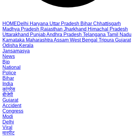
HOME
Delhi
Haryana
Uttar Pradesh
Bihar
Chhattisgarh
Madhya Pradesh
Rajasthan
Jharkhand
Himachal Pradesh
Uttarakhand
Punjab
Andhra Pradesh
Telangana
Tamil Nadu
Karnataka
Maharashtra
Assam
West Bengal
Tripura
Gujarat
Odisha
Kerala
Jansamasya
News
Bjp
National
Police
Bihar
India
कांग्रेस
बीजेपी
Gujarat
Accident
Congress
Modi
Delhi
Viral
मारपीट