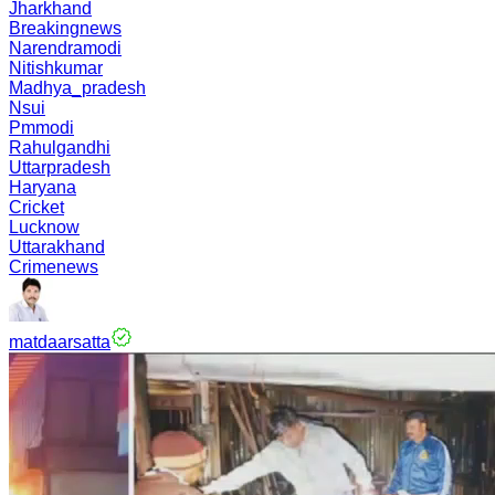
Jharkhand
Breakingnews
Narendramodi
Nitishkumar
Madhya_pradesh
Nsui
Pmmodi
Rahulgandhi
Uttarpradesh
Haryana
Cricket
Lucknow
Uttarakhand
Crimenews
matdaarsatta