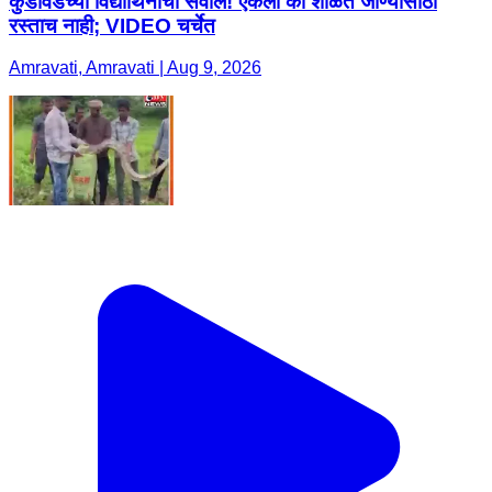
कुंडीवडेच्या विद्यार्थिनींचा सवाल! ऐकला का शाळेत जाण्यासाठी
रस्ताच नाही; VIDEO चर्चेत
Amravati, Amravati | Aug 9, 2026