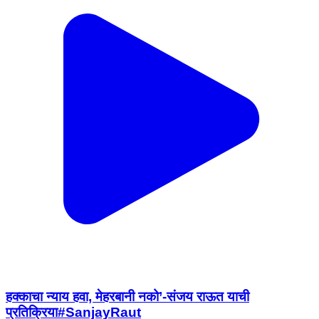
हक्काचा न्याय हवा, मेहरबानी नको’-संजय राऊत याची
प्रतिक्रिया#SanjayRaut