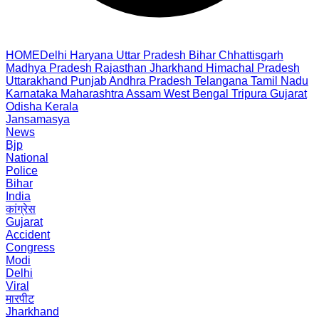
HOME
Delhi
Haryana
Uttar Pradesh
Bihar
Chhattisgarh
Madhya Pradesh
Rajasthan
Jharkhand
Himachal Pradesh
Uttarakhand
Punjab
Andhra Pradesh
Telangana
Tamil Nadu
Karnataka
Maharashtra
Assam
West Bengal
Tripura
Gujarat
Odisha
Kerala
Jansamasya
News
Bjp
National
Police
Bihar
India
कांग्रेस
Gujarat
Accident
Congress
Modi
Delhi
Viral
मारपीट
Jharkhand