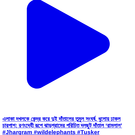
এলাকা দখলকে কেন্দ্র করে দুই দাঁতালের তুমুল সংঘর্ষ, ধুলোয় ঢাকল
চারপাশ; রণংদেহী রূপে ঝাড়গ্রামের পরিচিত দলছুট দাঁতাল ‘রামলাল’
#Jhargram #wildelephants #Tusker