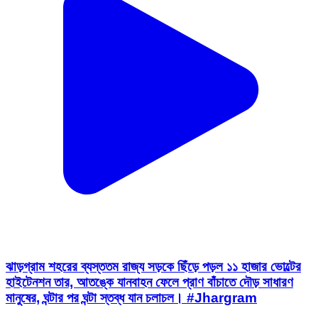
ঝাড়গ্রাম শহরের ব্যস্ততম রাজ্য সড়কে ছিঁড়ে পড়ল ১১ হাজার ভোল্টের
হাইটেনশন তার, আতঙ্কে যানবাহন ফেলে প্রাণ বাঁচাতে দৌড় সাধারণ
মানুষের, ঘন্টার পর ঘন্টা স্তব্ধ যান চলাচল। #Jhargram