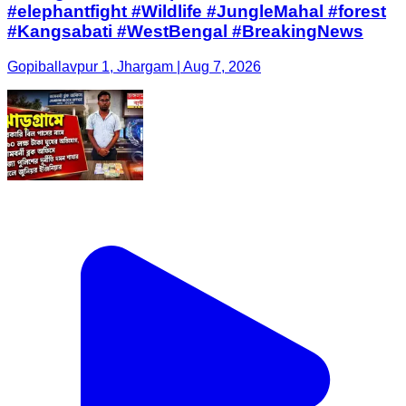
#elephantfight #Wildlife #JungleMahal #forest
#Kangsabati #WestBengal #BreakingNews
Gopiballavpur 1, Jhargam | Aug 7, 2026