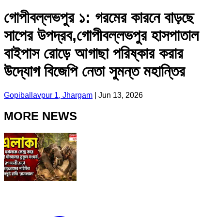
গোপীবল্লভপুর ১: গরমের কারনে বাড়ছে
সাপের উপদ্রব,গোপীবল্লভপুর হাসপাতাল
বাইপাস রোড়ে আগাছা পরিষ্কার করার
উদ্যোগ বিজেপি নেতা সুমন্ত মহান্তির
Gopiballavpur 1, Jhargam
|
Jun 13, 2026
MORE NEWS