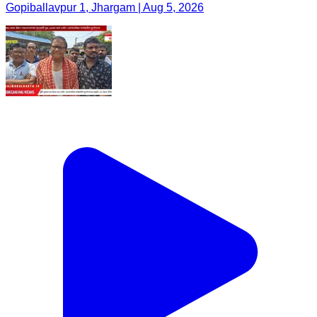
Gopiballavpur 1, Jhargam | Aug 5, 2026