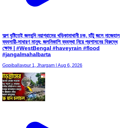
অল্প বৃষ্টিতেই জলবন্দি নয়াগ্রামের খড়িকামাথানী চক, হাঁটু জলে নাজেহাল
ব্যবসায়ী-সাধারণ মানুষ; জলনিকাশি ব্যবস্থা নিয়ে প্রশাসনের বিরুদ্ধে
ক্ষোভ | #WestBengal #haveyrain #flood
#jangalmahalbarta
Gopiballavpur 1, Jhargam | Aug 6, 2026