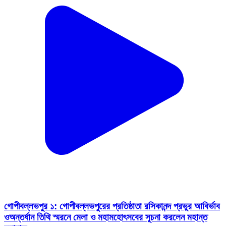
গোপীবল্লভপুর ১: গোপীবল্লভপুরের প্রতিষ্ঠাতা রসিকানন্দ প্রভুর আবির্ভাব
ওঅন্তর্ধান তিথি স্মরনে মেলা ও মহামহোৎসবের সূচনা করলেন মহান্ত