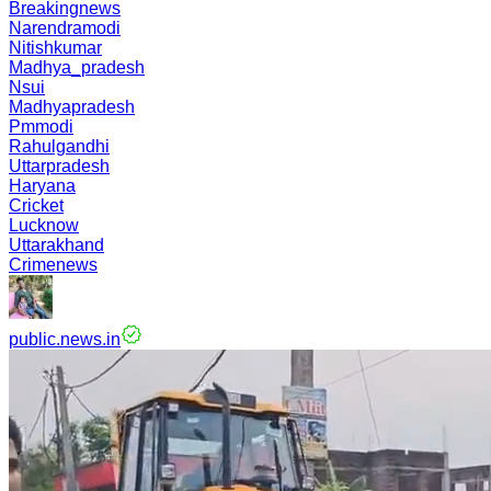
Breakingnews
Narendramodi
Nitishkumar
Madhya_pradesh
Nsui
Madhyapradesh
Pmmodi
Rahulgandhi
Uttarpradesh
Haryana
Cricket
Lucknow
Uttarakhand
Crimenews
public.news.in