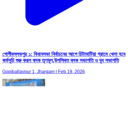
গোপীবল্লভপুর ১: বিধানসভা নির্বাচনের আগে চিটামাটিয়া গ্রামে খেলা হবে
কর্মসূচি শুরু করল ব্লক তৃণমূল,উপস্থিত ব্লক সভাপতি ও যুব সভাপতি
Gopiballavpur 1, Jhargam | Feb 19, 2026