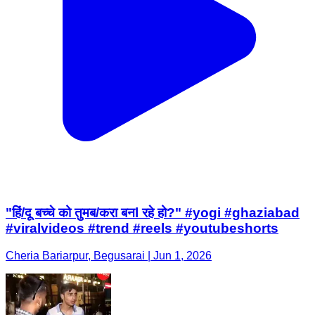
"हिं/दू बच्चे को तुमब/करा बनl रहे हो?" #yogi #ghaziabad
#viralvideos #trend #reels #youtubeshorts
Cheria Bariarpur, Begusarai | Jun 1, 2026