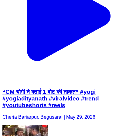
“CM योगी ने बताई 1 वोट की ताकत” #yogi
#yogiadityanath #viralvideo #trend
#youtubeshorts #reels
Cheria Bariarpur, Begusarai | May 29, 2026