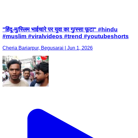
"हिंदू-मु/स्लिम भाईचlरे पर युवा का गु/स्सा फूटा" #hindu
#muslim #viralvideos #trend #youtubeshorts
Cheria Bariarpur, Begusarai | Jun 1, 2026