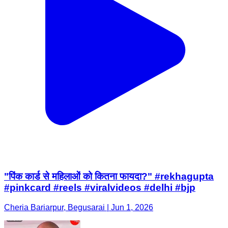
"पिंक कार्ड से महिलाओं को कितना फायदा?" #rekhagupta
#pinkcard #reels #viralvideos #delhi #bjp
Cheria Bariarpur, Begusarai | Jun 1, 2026