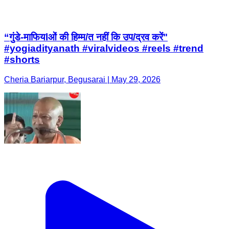
“गुंडे-माफियlओं की हिम्म/त नहीं कि उप/द्रव करें"
#yogiadityanath #viralvideos #reels #trend
#shorts
Cheria Bariarpur, Begusarai | May 29, 2026