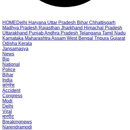
HOME
Delhi
Haryana
Uttar Pradesh
Bihar
Chhattisgarh
Madhya Pradesh
Rajasthan
Jharkhand
Himachal Pradesh
Uttarakhand
Punjab
Andhra Pradesh
Telangana
Tamil Nadu
Karnataka
Maharashtra
Assam
West Bengal
Tripura
Gujarat
Odisha
Kerala
Jansamasya
News
Bjp
National
Police
Bihar
India
कांग्रेस
Accident
Congress
Modi
Delhi
Viral
मारपीट
Breakingnews
Narendramodi