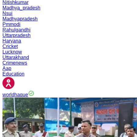
Nitishkumar
Madhya_pradesh
Nsui
Madhyapradesh
Pmmodi
Rahulgandhi
Uttarpradesh
Haryana
Cricket
Lucknow
Uttarakhand
Crimenews
Aap
Education
worldhaque